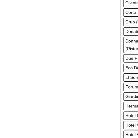
Cilent
Corte 
Crub (
Donato
Donna
(Risto
Due Fr
Eco De
El Som
Forum 
Giardi
Herman
Hotel 
Hotel 
Hotel 