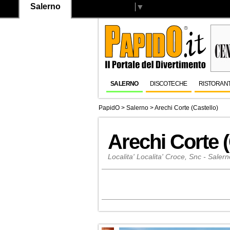
Salerno
Select Language
▼
SALERNO
DISCOTECHE
RISTORANT
PapidO
>
Salerno
>
Arechi Corte (Castello)
Arechi Corte (
Localita' Localita' Croce, Snc - Saler