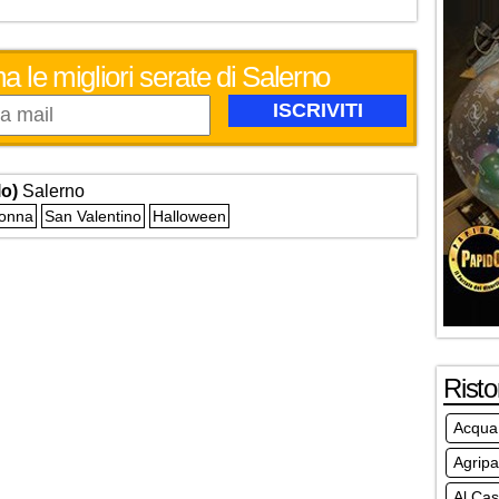
a le migliori serate di Salerno
lo)
Salerno
Donna
San Valentino
Halloween
Risto
Acqua 
Agripa
Al Cas