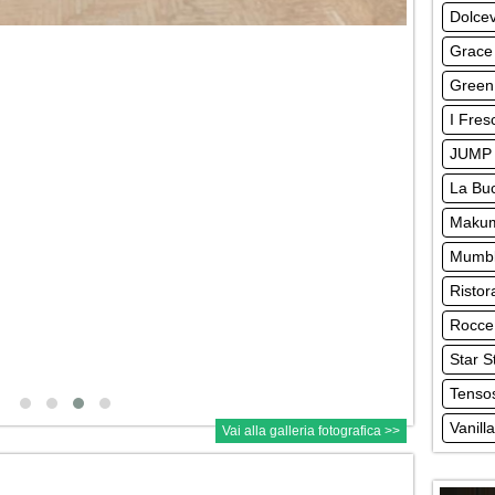
Dolcev
Grace
Green 
I Fres
JUMP 
La Buc
Makum
Mumbl
Ristor
Rocce
Star S
Tensos
Vanill
Vai alla galleria fotografica >>