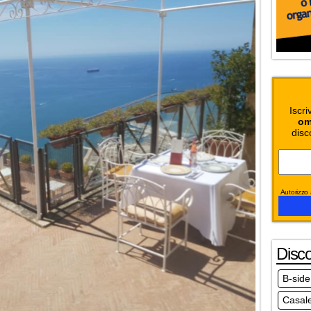
Iscri
om
disc
Autorizzo a
Disc
B-side
Casale