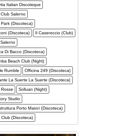
ita Italian Discoteque
 Club Salerno
Park (Discoteca)
coni (Discoteca)
Il Casereccio (Club)
Salerno
a Di Bacco (Discoteca)
ba Beach Club (Night)
e Rumble
Officina 249 (Discoteca)
ante La Suerte La Suerte (Discoteca)
 Rosse
Solluan (Night)
tory Studio
truttura Porto Maiori (Discoteca)
a Club (Discoteca)