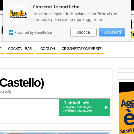
Consenti le norifiche
Consenti le norifiche
Consenti a PapidO.it di inviare le notifiche al tuo
Consenti a PapidO.it di inviare le notifiche al tuo
computer per essere sempre aggiornato
computer per essere sempre aggiornato
Blocca
Blocca
Consenti
Consenti
Powered by SendPulse
Powered by SendPulse
I
COCKTAIL BAR
LOCATION
ORGANIZZAZIONE FESTE
Castello)
no (SA)
Richiedi info
Compila il modulo per
richiedere informazioni