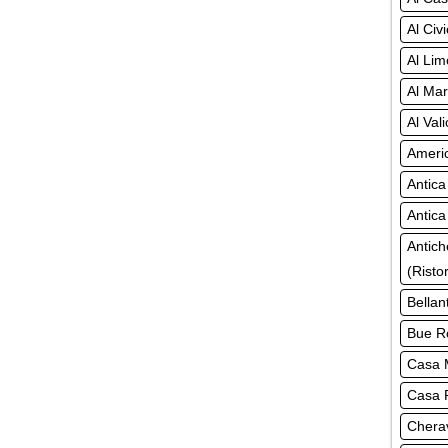
Al Civ
Al Lim
Al Mar
Al Val
Americ
Antica
Antica
Antich
(Risto
Bellan
Bue Ro
Casa M
Casa R
Chera