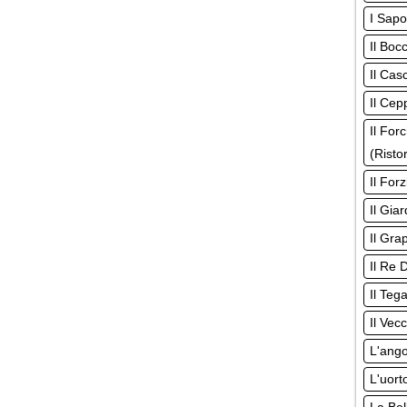
I Sapo
Il Boc
Il Cas
Il Cep
Il For
(Risto
Il For
Il Giar
Il Gra
Il Re 
Il Teg
Il Vec
L'ango
L'uort