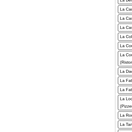
La Bel
La Cam
La Cas
La Cas
La Col
La Co
La Co
(Risto
La Dac
La Fat
La Fat
La Lo
(Pizze
La Rom
La Tan