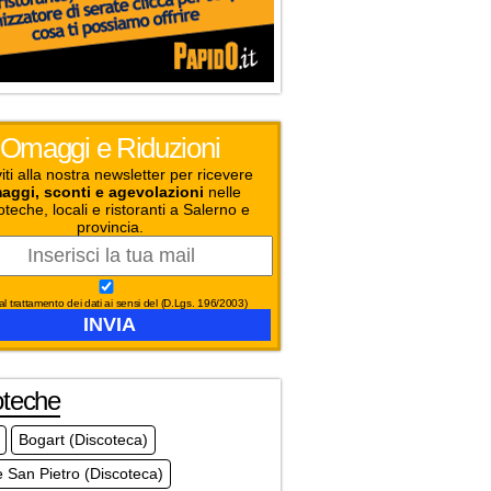
Omaggi e Riduzioni
viti alla nostra newsletter per ricevere
aggi, sconti e agevolazioni
nelle
oteche, locali e ristoranti a Salerno e
provincia.
l trattamento dei dati ai sensi del (D.Lgs. 196/2003)
oteche
Bogart (Discoteca)
 San Pietro (Discoteca)