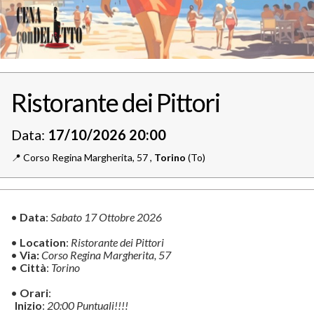
Ristorante dei Pittori
Data:
17/10/2026 20:00
📍️
Corso Regina Margherita, 57 ,
Torino
(To)
•
Data
:
Sabato 17 Ottobre 2026
•
Location
:
Ristorante dei Pittori
•
Via:
Corso Regina Margherita, 57
•
Città
:
Torino
•
Orari
:
Inizio
:
20:00 Puntuali!!!!