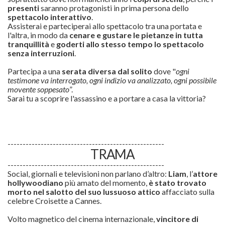
presenti
saranno protagonisti in prima persona dello
spettacolo interattivo
.
Assisterai e parteciperai allo spettacolo tra una portata e
l'altra, in modo da
cenare e gustare le pietanze in tutta
tranquillità
e
goderti allo stesso tempo lo spettacolo
senza interruzioni
.
Partecipa a una
serata diversa dal solito
dove "
ogni
testimone va interrogato, ogni indizio va analizzato, ogni possibile
movente soppesato
”.
Sarai tu a scoprire l'assassino e a portare a casa la vittoria?
----------------------------------------------------
TRAMA
----------------------------------------------------
Social, giornali e televisioni non parlano d’altro:
Liam
, l’
attore
hollywoodiano
più amato del momento,
è stato trovato
morto nel salotto del suo lussuoso attico
affacciato sulla
celebre Croisette a Cannes.
Volto magnetico del cinema internazionale,
vincitore di