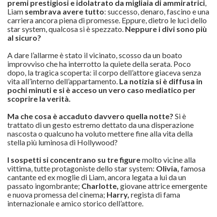
premi prestigiosi e idolatrato da migliaia di ammiratrici
,
Liam
sembrava avere tutto
: successo, denaro, fascino e una
carriera ancora piena di promesse. Eppure, dietro le luci dello
star system, qualcosa si è spezzato.
Neppure i divi sono più
al sicuro?
A dare l’allarme è stato il vicinato, scosso da un boato
improvviso che ha interrotto la quiete della serata. Poco
dopo, la tragica scoperta: il corpo dell’attore giaceva senza
vita all’interno dell’appartamento.
La notizia si è diffusa in
pochi minuti e si è acceso un vero caso mediatico per
scoprire la verità.
Ma che cosa è accaduto davvero quella notte?
Si è
trattato di un gesto estremo dettato da una disperazione
nascosta o qualcuno ha voluto mettere fine alla vita della
stella più luminosa di Hollywood?
I sospetti si concentrano su tre figure
molto vicine alla
vittima, tutte protagoniste dello star system:
Olivia,
famosa
cantante ed ex moglie di Liam, ancora legata a lui da un
passato ingombrante;
Charlotte,
giovane attrice emergente
e nuova promessa del cinema;
Harry,
regista di fama
internazionale e amico storico dell’attore.