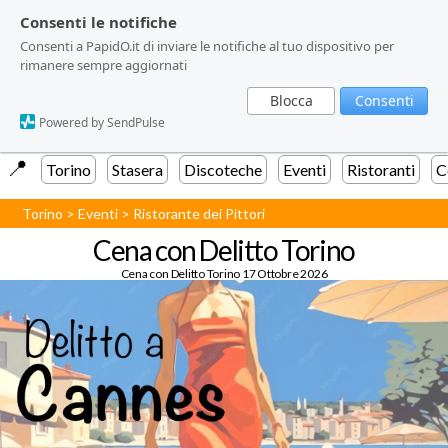
Consenti le notifiche
Consenti le notifiche
Consenti a PapidO.it di inviare le notifiche al tuo dispositivo per
Consenti a PapidO.it di inviare le notifiche al tuo dispositivo per
rimanere sempre aggiornati
rimanere sempre aggiornati
Blocca
Blocca
Consenti
Consenti
Powered by SendPulse
Powered by SendPulse
📍️
Torino
Stasera
Discoteche
Eventi
Ristoranti
C
Torino
>
Eventi
>
Ristorante dei Pittori
Cena con Delitto Torino
Cena con Delitto Torino 17 Ottobre 2026