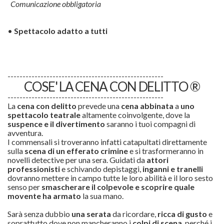
Comunicazione obbligatoria
•
Spettacolo adatto a tutti
----------------------------------------------------
COSE' LA CENA CON DELITTO ®
----------------------------------------------------
La
cena con delitto
prevede una
cena abbinata
a
uno
spettacolo teatrale
altamente coinvolgente, dove la
suspence e il divertimento
saranno i tuoi compagni di
avventura.
I commensali si troveranno infatti catapultati direttamente
sulla
scena di un efferato
crimine
e si trasformeranno in
novelli detective per una sera. Guidati da
attori
professionisti
e schivando depistaggi,
inganni e tranelli
dovranno mettere in campo tutte le loro abilità e il loro sesto
senso per
smascherare il colpevole e scoprire quale
movente ha armato
la sua mano.
Sarà senza dubbio
una serata
da ricordare,
ricca di gusto
e
soprattutto dove non mancheranno i
colpi di scena
, perché i