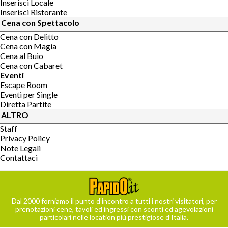
Inserisci Locale
Inserisci Ristorante
Cena con Spettacolo
Cena con Delitto
Cena con Magia
Cena al Buio
Cena con Cabaret
Eventi
Escape Room
Eventi per Single
Diretta Partite
ALTRO
Staff
Privacy Policy
Note Legali
Contattaci
Dal 2000 forniamo il punto d’incontro a tutti i nostri visitatori, per
prenotazioni cene, tavoli ed ingressi con sconti ed agevolazioni
particolari nelle location più prestigiose d’Italia.