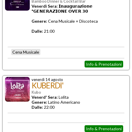
Bamboo Dinner & Cocktail Bar
Venerdì Sera: 𝗜𝗻𝗮𝘂𝗴𝘂𝗿𝗮𝘇𝗶𝗼𝗻𝗲
"𝗚𝗘𝗡𝗘𝗥𝗔𝗭𝗜𝗢𝗡𝗘 𝗢𝗩𝗘𝗥 𝟯𝟬
Genere:
Cena Musicale + Discoteca
Dalle:
21:00
Cena Musicale
Info & Prenotazioni
venerdì 14 agosto
KUBERDI'
Kubo
Venerd' Sera:
Lolita
Genere:
Latino Americano
Dalle:
22:00
Info & Prenotazioni