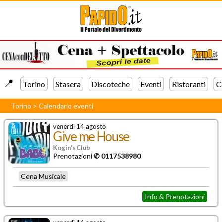
📍️
Torino
Stasera
Discoteche
Eventi
Ristoranti
C
Torino
>
Calendario eventi
venerdì 14 agosto
Give me House
Kogin's Club
Prenotazioni
✆ 0117538980
Cena Musicale
Info & Prenotazioni