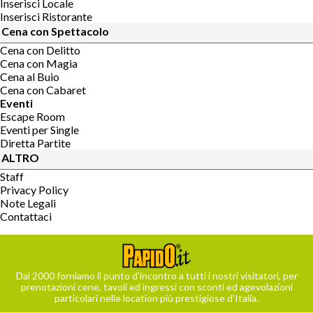
Inserisci Locale
Inserisci Ristorante
Cena con Spettacolo
Cena con Delitto
Cena con Magia
Cena al Buio
Cena con Cabaret
Eventi
Escape Room
Eventi per Single
Diretta Partite
ALTRO
Staff
Privacy Policy
Note Legali
Contattaci
Dal 2000 forniamo il punto d’incontro a tutti i nostri visitatori, per
prenotazioni cene, tavoli ed ingressi con sconti ed agevolazioni
particolari nelle location più prestigiose d’Italia.