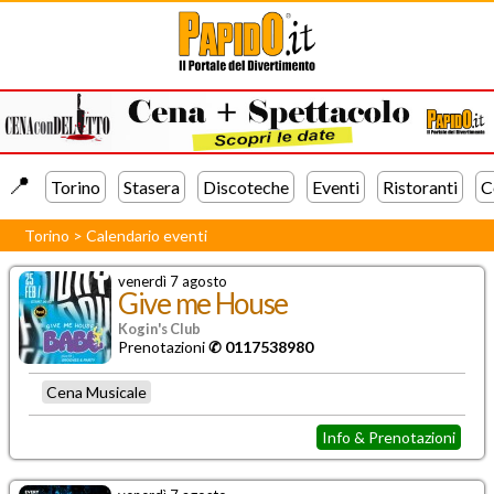
📍️
Torino
Stasera
Discoteche
Eventi
Ristoranti
C
Torino
>
Calendario eventi
venerdì 7 agosto
Give me House
Kogin's Club
Prenotazioni
✆ 0117538980
Cena Musicale
Info & Prenotazioni