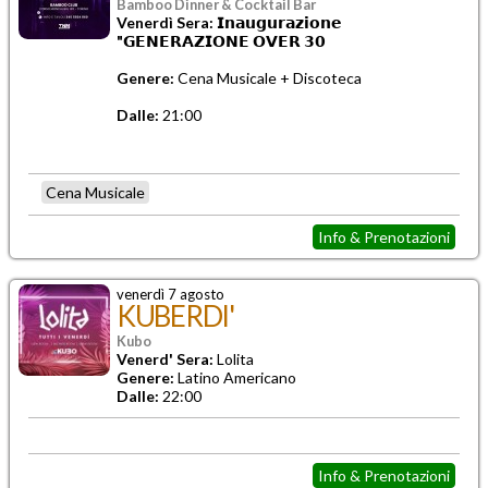
Bamboo Dinner & Cocktail Bar
Venerdì Sera: 𝗜𝗻𝗮𝘂𝗴𝘂𝗿𝗮𝘇𝗶𝗼𝗻𝗲
"𝗚𝗘𝗡𝗘𝗥𝗔𝗭𝗜𝗢𝗡𝗘 𝗢𝗩𝗘𝗥 𝟯𝟬
Genere:
Cena Musicale + Discoteca
Dalle:
21:00
Cena Musicale
Info & Prenotazioni
venerdì 7 agosto
KUBERDI'
Kubo
Venerd' Sera:
Lolita
Genere:
Latino Americano
Dalle:
22:00
Info & Prenotazioni