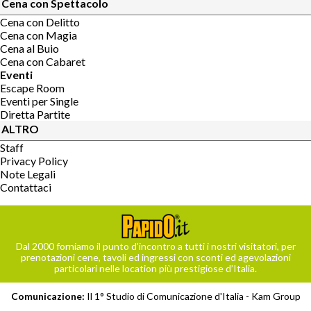
Cena con Spettacolo
Cena con Delitto
Cena con Magia
Cena al Buio
Cena con Cabaret
Eventi
Escape Room
Eventi per Single
Diretta Partite
ALTRO
Staff
Privacy Policy
Note Legali
Contattaci
Dal 2000 forniamo il punto d’incontro a tutti i nostri visitatori, per
prenotazioni cene, tavoli ed ingressi con sconti ed agevolazioni
particolari nelle location più prestigiose d’Italia.
Comunicazione:
Il 1° Studio di Comunicazione d'Italia -
Kam Group