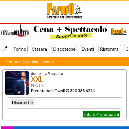
📍️
Torino
Stasera
Discoteche
Eventi
Ristoranti
C
Torino
>
Calendario eventi
domenica 9 agosto
XXL
Pick Up
Prenotazioni Tavoli
✆ 340 388 6224
Discoteche
Info & Prenotazioni