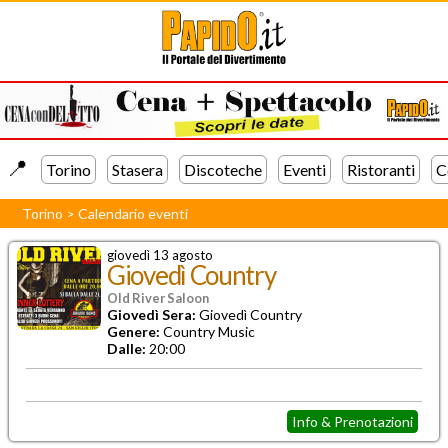
📍️
Torino
Stasera
Discoteche
Eventi
Ristoranti
C
Torino
>
Calendario eventi
giovedì 13 agosto
Giovedì Country
Old River Saloon
Giovedì Sera:
Giovedì Country
Genere:
Country Music
Dalle:
20:00
Info & Prenotazioni