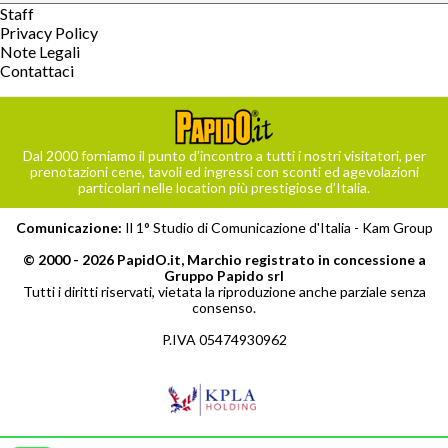
Staff
Privacy Policy
Note Legali
Contattaci
Dal 2000 forniamo il punto d’incontro a tutti i nostri visitatori, per
prenotazioni cene, tavoli ed ingressi con sconti ed agevolazioni
particolari nelle location più prestigiose d’Italia.
Comunicazione:
Il 1° Studio di Comunicazione d'Italia -
Kam Group
© 2000 - 2026 PapidO.it, Marchio registrato in concessione a
Gruppo Papido srl
Tutti i diritti riservati, vietata la riproduzione anche parziale senza
consenso.
P.IVA 05474930962