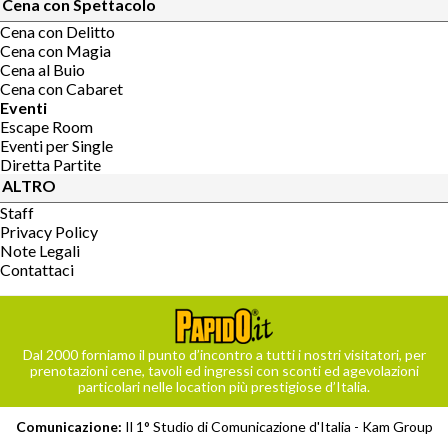
Cena con Spettacolo
Cena con Delitto
Cena con Magia
Cena al Buio
Cena con Cabaret
Eventi
Escape Room
Eventi per Single
Diretta Partite
ALTRO
Staff
Privacy Policy
Note Legali
Contattaci
Dal 2000 forniamo il punto d’incontro a tutti i nostri visitatori, per
prenotazioni cene, tavoli ed ingressi con sconti ed agevolazioni
particolari nelle location più prestigiose d’Italia.
Comunicazione:
Il 1° Studio di Comunicazione d'Italia -
Kam Group