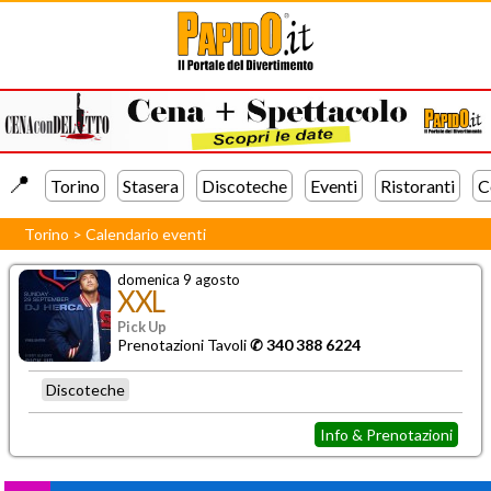
📍️
Torino
Stasera
Discoteche
Eventi
Ristoranti
C
Torino
>
Calendario eventi
domenica 9 agosto
XXL
Pick Up
Prenotazioni Tavoli
✆ 340 388 6224
Discoteche
Info & Prenotazioni