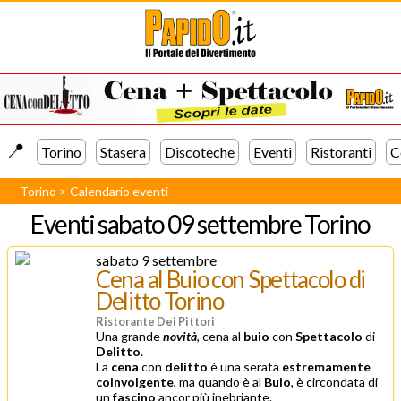
📍️
Torino
Stasera
Discoteche
Eventi
Ristoranti
C
Torino
>
Calendario eventi
Eventi
sabato 09 settembre Torino
sabato 9 settembre
Cena al Buio con Spettacolo di
Delitto Torino
Ristorante Dei Pittori
Una grande
novità
, cena al
buio
con
Spettacolo
di
Delitto
.
La
cena
con
delitto
è una serata
estremamente
coinvolgente
, ma quando è al
Buio
, è circondata di
un
fascino
ancor più inebriante.