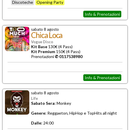
Discoteche
Opening Party
Info & Prenotazioni
sabato 8 agosto
Chica Loca
Vogue Disco
Kit Base
130€ (4 Pass)
Kit Premium
150€ (4 Pass)
Prenotazioni
✆ 0117538980
Info & Prenotazioni
sabato 8 agosto
Life
Sabato Sera:
Monkey
Genere:
Reggaeton, HipHop e TopHits all night
Dalle:
24:00