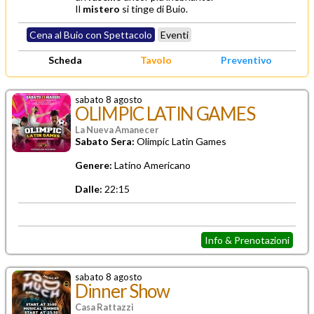
Il
mistero
si tinge di Buio.
Cena al Buio con Spettacolo
Eventi
Scheda
Tavolo
Preventivo
sabato 8 agosto
OLIMPIC LATIN GAMES
La Nueva Amanecer
Sabato Sera:
Olimpic Latin Games
Genere:
Latino Americano
Dalle:
22:15
Info & Prenotazioni
sabato 8 agosto
Dinner Show
Casa Rattazzi