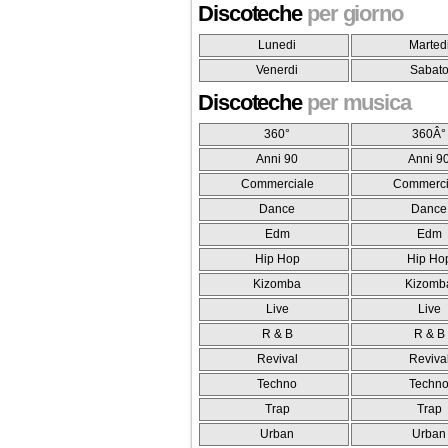
Discoteche
per giorno
Lunedi
Marted
Venerdi
Sabat
Discoteche
per musica
360°
360Â°
Anni 90
Anni 9
Commerciale
Commerci
Dance
Dance
Edm
Edm
Hip Hop
Hip Ho
Kizomba
Kizomb
Live
Live
R & B
R & B
Revival
Reviva
Techno
Techn
Trap
Trap
Urban
Urban