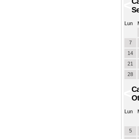
Ca
<
Se
Lun
7
14
21
28
Ca
<
Ot
Lun
5