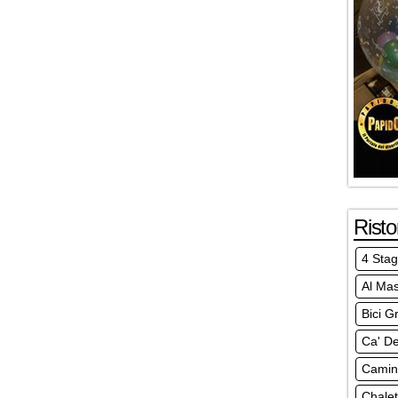
Risto
4 Stag
Al Ma
Bici Gr
Ca' De
Camin
Chalet