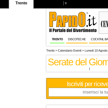
Trento
Select Language
▼
TRENTO
DISCOTECHE
COCKTAIL B
Trento
>
Calendario Eventi
> Lunedi 10 Agosto
Serate del Gio
Iscriviti per ric