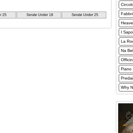
Circol
Fabbri
r 25
Serate Under 18
Serate Under 25
Heave
I Sapo
La Ro
Na Be
Offici
Piano 
Predai
Why N