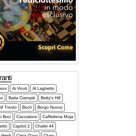
ranti
ioni
Ai Vicoli
Al Laghetto
so
Baita Ciampiè
Betty's Hill
ill Trento
Boch
Borgo Nuovo
i Boci
Cacciatore
Caffetteria Moja
etto
Capitol 2
Chalet 44
 Heidi
Cima D'oro
Cluny