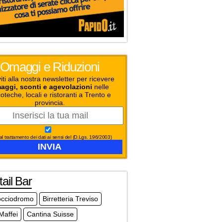
Omaggi e Riduzioni
viti alla nostra newsletter per ricevere
aggi, sconti e agevolazioni
nelle
oteche, locali e ristoranti a Trento e
provincia.
l trattamento dei dati ai sensi del (D.Lgs. 196/2003)
ail Bar
occiodromo
Birretteria Treviso
Maffei
Cantina Suisse