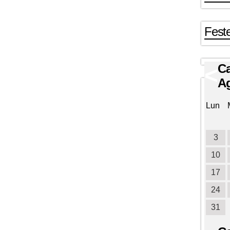
Feste
Ca
<
A
Lun
3
10
17
24
31