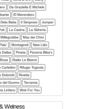
iero
Da Graziella E Michele
rbante
El Merendero
t Dela Baita
Il Simposio
Jumper
Pub
La Casina
La Sidreria
 Millegrobbe
Mas dei Chini
Palu'
Montagnoli
New Lido
a Dallas
Pineta
Pizzeria Biba's
 Rose
Rialto Le Bistrot
 Carlettini
Rifugio Tognola
o Dolomiti
Rivetta
no del Duomo
Terramia
ria Linfano
Wok For You
& Welness