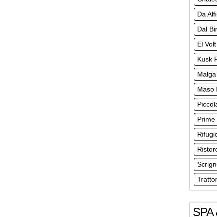
Da Alf
Dal Bi
El Vol
Kusk 
Malga
Maso 
Piccol
Prime
Rifugio
Ristor
Scrig
Tratto
SPA 