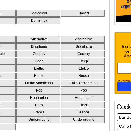
i
Mercoledi
Giovedi
o
Domenica
Alternative
Alternative
Iscri
0
Brasiliana
Brasiliana
om
ale
Country
Country
disc
Deep
Deep
Elettro
Elettro
p
House
House
Autorizzo a
a
Latino Americano
Latino Americano
Pop
Pop
Reggaeton
Reggaeton
l
Rock
Rock
Cockt
o
Trance
Trance
Bar B
Underground
Underground
Caffè 