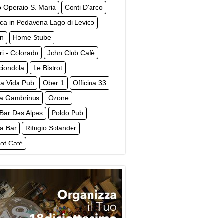
o Operaio S. Maria
Conti D'arco
ca in Pedavena Lago di Levico
n
Home Stube
ri - Colorado
John Club Cafè
ciondola
Le Bistrot
la Vida Pub
Ober 1
Officina 33
na Gambrinus
Ozone
Bar Des Alpes
Poldo Pub
a Bar
Rifugio Solander
ot Cafè