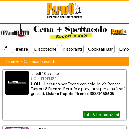
📍️
Firenze
Discoteche
Ristoranti
Cocktail Bar
Limo
Firenze
>
Calendario eventi
lunedì 10 agosto
UOLL FIRENZE
UOLL
- Location per Eventi con stile. In via Renato
Fantoni 8 Firenze. Per info e preventivi personalizzati
gratuiti.
Lisiano Papido Firenze 388/1458605
Info & Prenotazioni