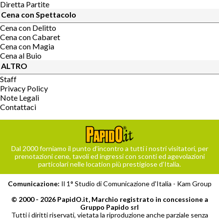
Diretta Partite
Cena con Spettacolo
Cena con Delitto
Cena con Cabaret
Cena con Magia
Cena al Buio
ALTRO
Staff
Privacy Policy
Note Legali
Contattaci
Dal 2000 forniamo il punto d’incontro a tutti i nostri visitatori, per
prenotazioni cene, tavoli ed ingressi con sconti ed agevolazioni
particolari nelle location più prestigiose d’Italia.
Comunicazione:
Il 1° Studio di Comunicazione d'Italia -
Kam Group
© 2000 - 2026 PapidO.it, Marchio registrato in concessione a
Gruppo Papido srl
Tutti i diritti riservati, vietata la riproduzione anche parziale senza