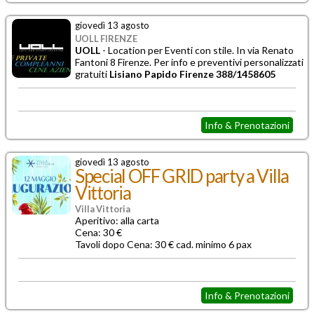
giovedì 13 agosto
UOLL FIRENZE
UOLL
- Location per
Eventi con stile. In via Renato
Fantoni 8 Firenze. Per info e preventivi personalizzati
gratuiti
Lisiano Papido Firenze 388/1458605
Info & Prenotazioni
giovedì 13 agosto
Special OFF GRID party a Villa
Vittoria
Villa Vittoria
Aperitivo: alla carta
Cena: 30 €
Tavoli dopo Cena: 30 € cad. minimo 6 pax
Info & Prenotazioni