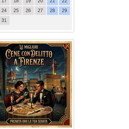
17
18
19
20
21
22
20
21
22
23
2
24
25
26
27
28
29
27
28
29
30
31