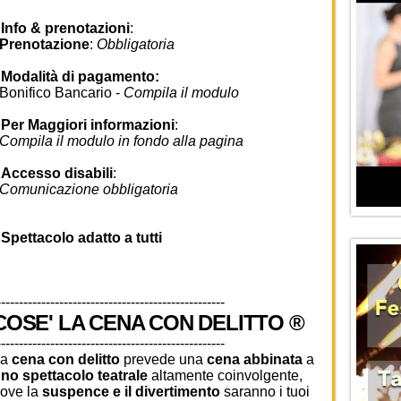
•
Info & prenotazioni
:
Prenotazione
:
Obbligatoria
•
Modalità di pagamento:
onifico Bancario -
Compila il modulo
•
Per Maggiori informazioni
:
ompila il modulo in fondo alla pagina
•
Accesso disabili
:
omunicazione obbligatoria
•
Spettacolo adatto a tutti
---------------------------------------------------
COSE' LA CENA CON DELITTO ®
---------------------------------------------------
La
cena con delitto
prevede una
cena abbinata
a
no spettacolo teatrale
altamente coinvolgente,
ove la
suspence e il divertimento
saranno i tuoi