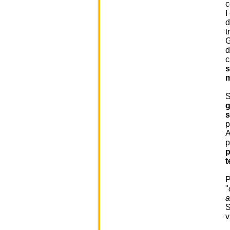
c
I
d
t
G
d
c
s
m
S
g
p
A
p
p
t
P
"
a
S
v