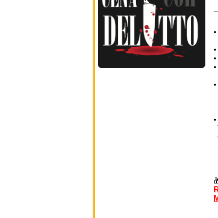
I
R
M