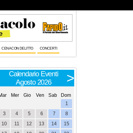
CENA CON DELITTO
CONCERTI
Calendario Eventi
Calendario E
<
>
Agosto 2026
Settembre 
Mar
Mer
Gio
Ven
Sab
Dom
Lun
Mar
Mer
Gio
Ve
1
1
2
3
3
4
5
6
7
8
6
7
8
9
1
10
11
12
13
14
15
13
14
15
16
1