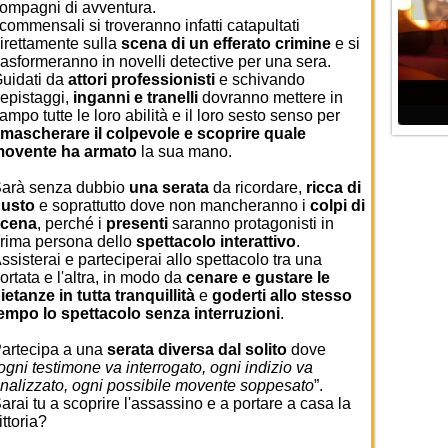
ompagni di avventura.
 commensali si troveranno infatti catapultati
irettamente sulla
scena di un efferato
crimine
e si
rasformeranno in novelli detective per una sera.
uidati da
attori professionisti
e schivando
epistaggi,
inganni e tranelli
dovranno mettere in
ampo tutte le loro abilità e il loro sesto senso per
mascherare il colpevole e scoprire quale
ovente ha armato
la sua mano.
arà senza dubbio
una serata
da ricordare,
ricca di
usto
e soprattutto dove non mancheranno i
colpi di
scena
, perché i
presenti
saranno protagonisti in
rima persona dello
spettacolo interattivo
.
ssisterai e parteciperai allo spettacolo tra una
ortata e l'altra, in modo da
cenare e gustare le
ietanze in tutta tranquillità
e
goderti allo stesso
empo lo spettacolo senza interruzioni
.
artecipa a una
serata diversa dal solito
dove
ogni testimone va interrogato, ogni indizio va
nalizzato, ogni possibile movente soppesato
”.
arai tu a scoprire l'assassino e a portare a casa la
ittoria?