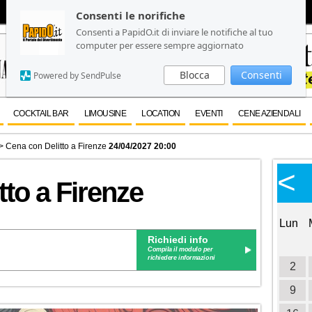
Consenti le norifiche
Consenti le norifiche
Consenti a PapidO.it di inviare le notifiche al tuo
Consenti a PapidO.it di inviare le notifiche al tuo
computer per essere sempre aggiornato
computer per essere sempre aggiornato
Blocca
Blocca
Consenti
Consenti
Powered by SendPulse
Powered by SendPulse
COCKTAIL BAR
LIMOUSINE
LOCATION
EVENTI
CENE AZIENDALI
> Cena con Delitto a Firenze
24/04/2027 20:00
Calendario Eventi
<
<
>
tto a Firenze
Ottobre 2026
Lun
Mar
Mer
Gio
Ven
Sab
Dom
Lun
Richiedi info
1
2
3
Compila il modulo per
richiedere informazioni
4
5
6
7
8
9
10
2
11
12
13
14
15
16
17
9