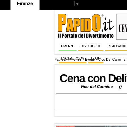
Firenze
Select Language
▼
FIRENZE
DISCOTECHE
RISTORANTI
ESCAPE ROOM
TEATRI
PapidO
>
Firenze
>
Eventi
>
Vico Del Carmine
Cena con Deli
Vico del Carmine
-
- ()