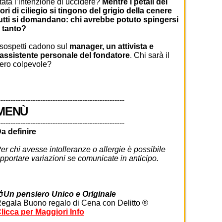
tata l’intenzione di uccidere?
Mentre i petali dei
iori di ciliegio si tingono del grigio della cenere
utti si domandano: chi avrebbe potuto spingersi
 tanto?
 sospetti cadono sul
manager, un attivista e
’assistente personale del fondatore
. Chi sarà il
ero colpevole?
---------------------------------------------------
MENÙ
---------------------------------------------------
a definire
er chi avesse intolleranze o allergie è possibile
pportare variazioni se comunicate in anticipo.

Un pensiero Unico e Originale
egala Buono regalo di Cena con Delitto ®
licca per Maggiori Info