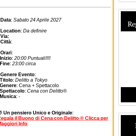
•
Data
:
Sabato 24 Aprile 2027
•
Location
:
Da definire
•
Via:
•
Città
:
•
Orari
:
nizio
:
20:00 Puntuali!!!!
Fine
:
23:00 circa
•
Genere Evento
:
Titolo
:
Delitto a Tokyo
Genere
: Cena + Spettacolo
Spettacolo
:
Cena con Delitto®
Musica
:
-
🎁
Un pensiero Unico e Originale
:
egala il Buono di Cena con Delitto ® Clicca per
aggiori Info