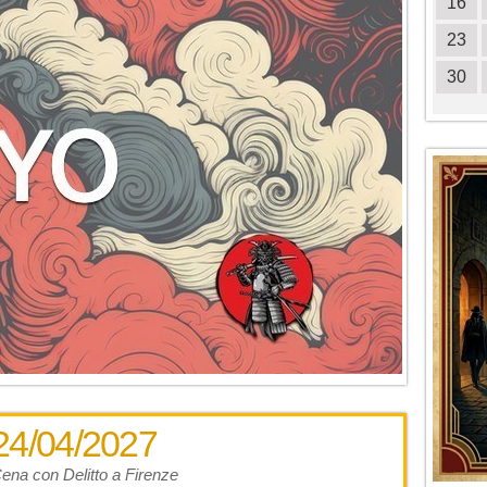
18
19
20
21
22
23
24
16
25
26
27
28
29
30
31
23
30
24/04/2027
ena con Delitto a Firenze