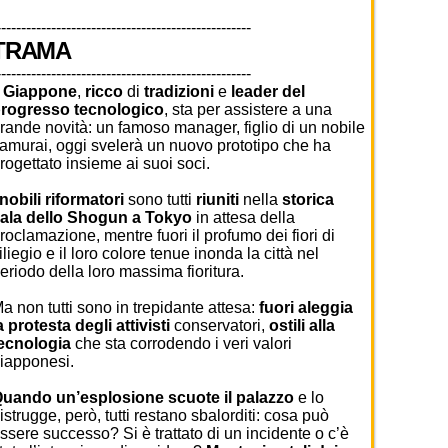
---------------------------------------------------
TRAMA
---------------------------------------------------
l
Giappone
,
ricco
di
tradizioni
e
leader del
rogresso tecnologico
, sta per assistere a una
rande novità: un famoso manager, figlio di un nobile
amurai, oggi svelerà un nuovo prototipo che ha
rogettato insieme ai suoi soci.
nobili riformatori
sono tutti
riuniti
nella
storica
ala dello Shogun a Tokyo
in attesa della
roclamazione, mentre fuori il profumo dei fiori di
iliegio e il loro colore tenue inonda la città nel
eriodo della loro massima fioritura.
a non tutti sono in trepidante attesa:
fuori aleggia
a protesta degli attivisti
conservatori,
ostili alla
ecnologia
che sta corrodendo i veri valori
iapponesi.
uando un’esplosione scuote il palazzo
e lo
istrugge, però, tutti restano sbalorditi: cosa può
ssere successo? Si è trattato di un incidente o c’è