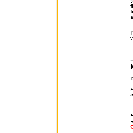
s
f
t
a
I
l
v
-
-
D
P
a

R
C