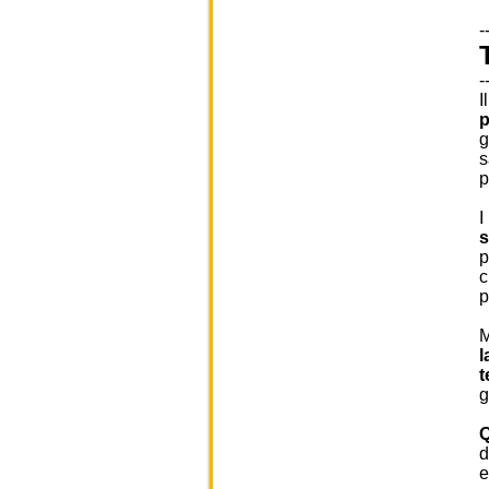
-
-
I
p
g
s
p
I
s
p
c
p
M
l
t
g
Q
d
e