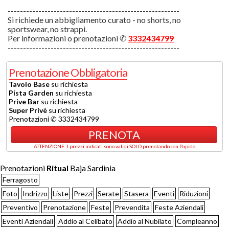
--------------------------------------------------------
Si richiede un abbigliamento curato - no shorts, no
sportswear, no strappi.
Per informazioni o prenotazioni ✆
3332434799
--------------------------------------------------------
Prenotazione Obbligatoria
Tavolo Base
su richiesta
Pista Garden
su richiesta
Prive Bar
su richiesta
Super Privè
su richiesta
Prenotazioni ✆ 3332434799
PRENOTA
ATTENZIONE: I prezzi indicati sono validi SOLO prenotando con Papido
Prenotazioni
Ritual
Baja Sardinia
Ferragosto
Foto
Indrizzo
Liste
Prezzi
Serate
Stasera
Eventi
Riduzioni
Preventivo
Prenotazione
Feste
Prevendita
Feste Aziendali
Eventi Aziendali
Addio al Celibato
Addio al Nubilato
Compleanno