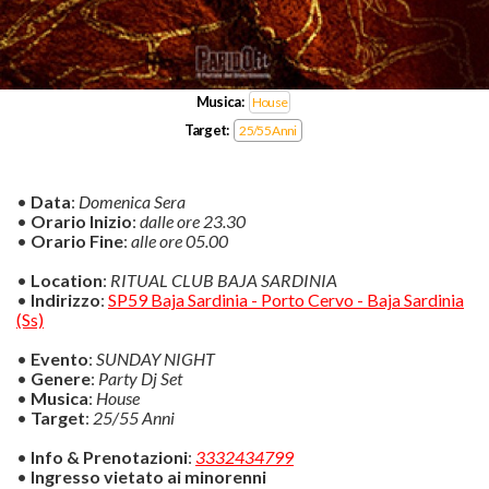
Musica:
House
Target:
25/55 Anni
•
Data
:
Domenica Sera
•
Orario Inizio
:
dalle ore 23.30
•
Orario Fine
:
alle ore 05.00
•
Location
:
RITUAL CLUB BAJA SARDINIA
•
Indirizzo
:
SP59 Baja Sardinia - Porto Cervo - Baja Sardinia
(Ss)
•
Evento
:
SUNDAY NIGHT
•
Genere
:
Party Dj Set
•
Musica
:
House
•
Target
:
25/55 Anni
•
Info & Prenotazioni
:
3332434799
•
Ingresso vietato ai minorenni