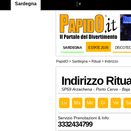
Sardegna
Select Language
▼
SARDEGNA
ESTATE 2026
DISCOTE
PapidO
>
Sardegna
>
Ritual
> Indirizzo
Indirizzo Ritua
SP59 Arzachena - Porto Cervo - Baja 
Lu
Ma
Me
Gi
Ve
S
Servizio Prenotazioni & Info:
3332434799