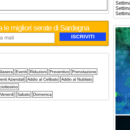
Settim
Settim
Settim
 le migliori serate di Sardegna
Stasera
Eventi
Riduzioni
Preventivo
Prenotazione
enti Aziendali
Addio al Celibato
Addio al Nubilato
ciottesimo
Venerdì
Sabato
Domenica