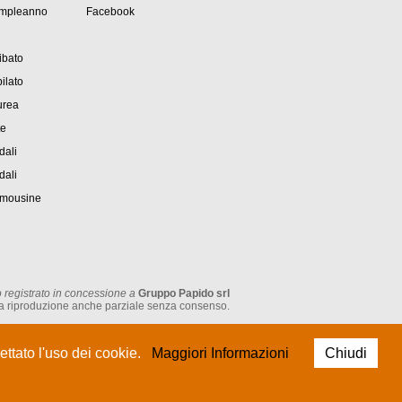
ompleanno
Facebook
ibato
ilato
urea
te
dali
dali
imousine
 registrato in concessione a
Gruppo Papido srl
tata la riproduzione anche parziale senza consenso.
P.IVA: IT 05474930962
ttato l'uso dei cookie.
Maggiori Informazioni
Chiudi