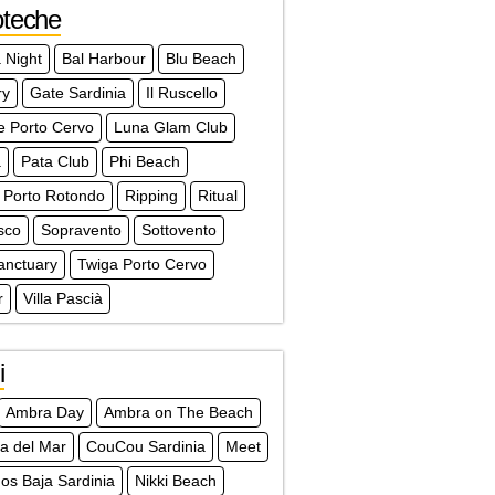
oteche
 Night
Bal Harbour
Blu Beach
ry
Gate Sardinia
Il Ruscello
e Porto Cervo
Luna Glam Club
à
Pata Club
Phi Beach
 Porto Rotondo
Ripping
Ritual
sco
Sopravento
Sottovento
anctuary
Twiga Porto Cervo
r
Villa Pascià
i
Ambra Day
Ambra on The Beach
a del Mar
CouCou Sardinia
Meet
s Baja Sardinia
Nikki Beach