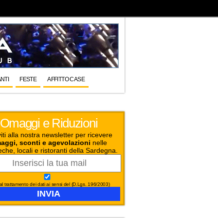
NTI
FESTE
AFFITTO CASE
Omaggi e Riduzioni
viti alla nostra newsletter per ricevere
aggi, sconti e agevolazioni
nelle
eche, locali e ristoranti della Sardegna.
l trattamento dei dati ai sensi del (D.Lgs. 196/2003)