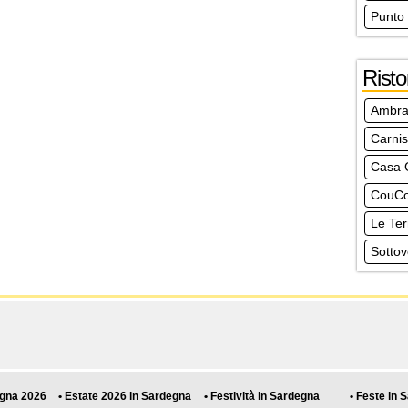
Punto
Risto
Ambra
Carni
Casa 
CouCo
Le Ter
Sottov
egna 2026
• Estate 2026 in Sardegna
• Festività in Sardegna
• Feste in 