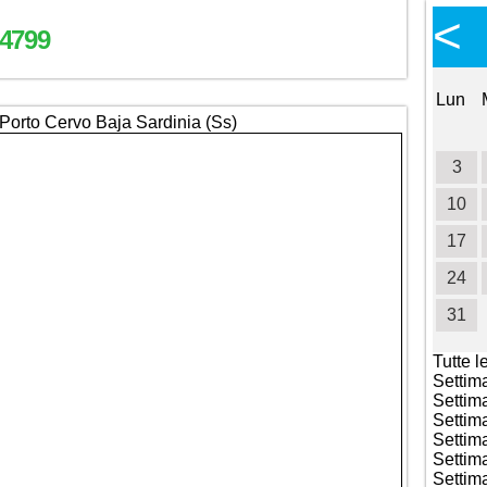
Calendario Eventi
<
<
>
4799
Ottobre 2026
Lun
Mar
Mer
Gio
Ven
Sab
Dom
Lun
Porto Cervo Baja Sardinia (Ss)
1
2
3
4
5
6
7
8
9
10
11
3
12
13
14
15
16
17
18
10
19
20
21
22
23
24
25
17
26
27
28
29
30
31
24
31
Tutte l
Settim
Settim
Settim
Settim
Settim
Settim