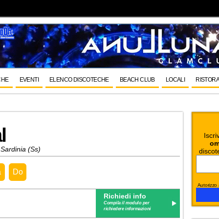
CHE
EVENTI
ELENCO DISCOTECHE
BEACH CLUB
LOCALI
RISTORA
l
Iscri
om
Sardinia (Ss)
discot
a
Do
Autorizzo a
Richiedi info
Compila il modulo per
richiedere informazioni