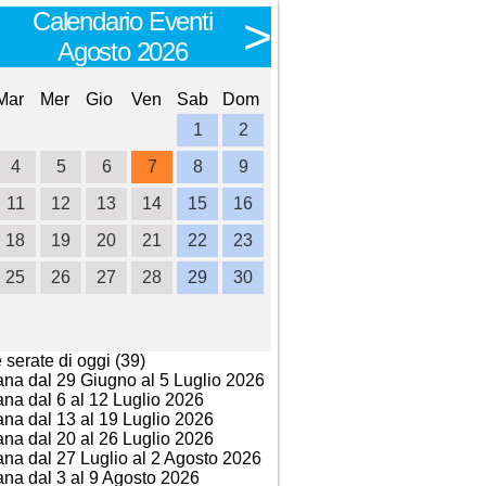
Calendario Eventi
Calendario E
<
>
Agosto 2026
Settembre 
Mar
Mer
Gio
Ven
Sab
Dom
Lun
Mar
Mer
Gio
Ve
1
2
1
2
3
4
4
5
6
7
8
9
7
8
9
10
1
11
12
13
14
15
16
14
15
16
17
1
18
19
20
21
22
23
21
22
23
24
2
25
26
27
28
29
30
28
29
30
e serate di oggi (39)
ana dal 29 Giugno al 5 Luglio 2026
ana dal 6 al 12 Luglio 2026
ana dal 13 al 19 Luglio 2026
ana dal 20 al 26 Luglio 2026
ana dal 27 Luglio al 2 Agosto 2026
ana dal 3 al 9 Agosto 2026