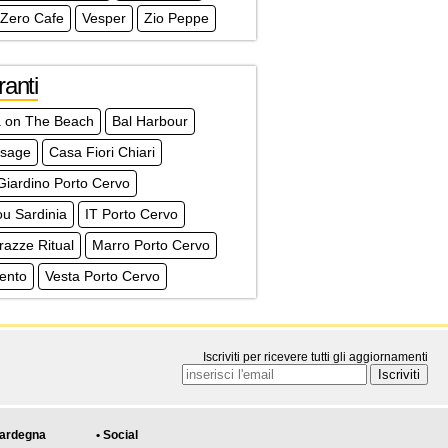
 Zero Cafe
Vesper
Zio Peppe
ranti
 on The Beach
Bal Harbour
ssage
Casa Fiori Chiari
Giardino Porto Cervo
u Sardinia
IT Porto Cervo
razze Ritual
Marro Porto Cervo
ento
Vesta Porto Cervo
Iscriviti per ricevere tutti gli aggiornamenti
Sardegna
• Social