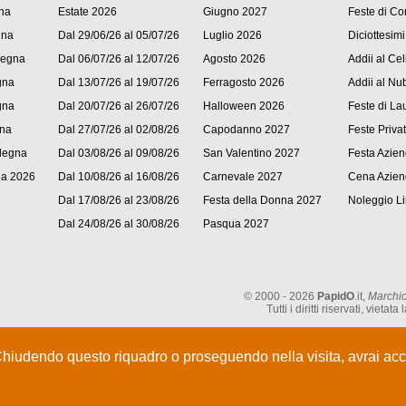
na
Estate 2026
Giugno 2027
Feste di C
gna
Dal 29/06/26 al 05/07/26
Luglio 2026
Diciottesimi
degna
Dal 06/07/26 al 12/07/26
Agosto 2026
Addii al Cel
gna
Dal 13/07/26 al 19/07/26
Ferragosto 2026
Addii al Nub
gna
Dal 20/07/26 al 26/07/26
Halloween 2026
Feste di La
gna
Dal 27/07/26 al 02/08/26
Capodanno 2027
Feste Priva
degna
Dal 03/08/26 al 09/08/26
San Valentino 2027
Festa Azien
na 2026
Dal 10/08/26 al 16/08/26
Carnevale 2027
Cena Azien
Dal 17/08/26 al 23/08/26
Festa della Donna 2027
Noleggio L
Dal 24/08/26 al 30/08/26
Pasqua 2027
© 2000 - 2026
PapidO
.it,
Marchio
Tutti i diritti riservati, vie
Chiudendo questo riquadro o proseguendo nella visita, avrai acce