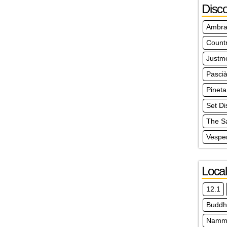
Disc
Ambra
Count
Justm
Pasci
Pineta
Set Di
The S
Vespe
Local
12.1
Buddh
Nammo