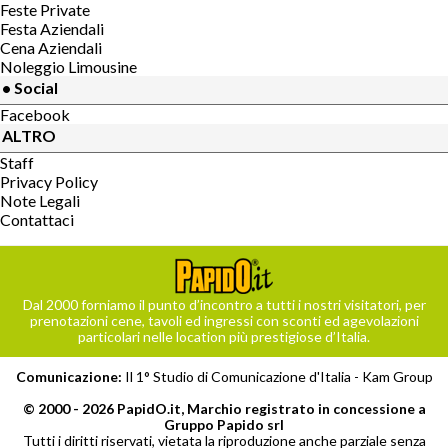
Feste Private
Festa Aziendali
Cena Aziendali
Noleggio Limousine
• Social
Facebook
ALTRO
Staff
Privacy Policy
Note Legali
Contattaci
Dal 2000 forniamo il punto d’incontro a tutti i nostri visitatori, per
prenotazioni cene, tavoli ed ingressi con sconti ed agevolazioni
particolari nelle location più prestigiose d’Italia.
Comunicazione:
Il 1° Studio di Comunicazione d'Italia -
Kam Group
© 2000 - 2026 PapidO.it, Marchio registrato in concessione a
Gruppo Papido srl
Tutti i diritti riservati, vietata la riproduzione anche parziale senza