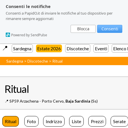
Consenti le notifiche
Consenti le notifiche
Consenti a PapidO.it di inviare le notifiche al tuo dispositivo per
Consenti a PapidO.it di inviare le notifiche al tuo dispositivo per
rimanere sempre aggiornati
rimanere sempre aggiornati
Blocca
Blocca
Consenti
Consenti
Powered by SendPulse
Powered by SendPulse
📍️
Sardegna
Estate 2026
Discoteche
Eventi
Elenco
Sardegna
>
Discoteche
>
Ritual
Ritual
📍️
SP59 Arzachena - Porto Cervo,
Baja Sardinia
(Ss)
Ritual
Foto
Indrizzo
Liste
Prezzi
Serate