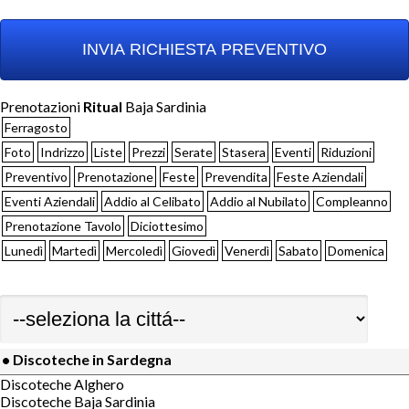
Prenotazioni
Ritual
Baja Sardinia
Ferragosto
Foto
Indrizzo
Liste
Prezzi
Serate
Stasera
Eventi
Riduzioni
Preventivo
Prenotazione
Feste
Prevendita
Feste Aziendali
Eventi Aziendali
Addio al Celibato
Addio al Nubilato
Compleanno
Prenotazione Tavolo
Diciottesimo
Lunedì
Martedì
Mercoledì
Giovedì
Venerdì
Sabato
Domenica
• Discoteche in Sardegna
Discoteche Alghero
Discoteche Baja Sardinia