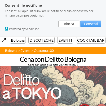
Consenti le notifiche
Consenti le notifiche
Consenti a PapidO.it di inviare le notifiche al tuo dispositivo per
Consenti a PapidO.it di inviare le notifiche al tuo dispositivo per
rimanere sempre aggiornati
rimanere sempre aggiornati
Blocca
Blocca
Consenti
Consenti
Powered by SendPulse
Powered by SendPulse
📍️
Bologna
DISCOTECHE
EVENTI
COCKTAIL BAR
Bologna
>
Eventi
>
Quaranta100
Cena con Delitto Bologna
Cena con Delitto Bologna 28 Agosto 2026