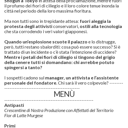
Shogun a Tokyo
in attesa della proclamazione, mentre fuori
il profumo dei fiori di ciliegio e il loro colore tenue inonda la
città nel periodo della loro massima fioritura.
Ma non tutti sono in trepidante attesa:
fuori aleggia la
protesta degli attivisti
conservatori,
ostili alla tecnologia
che sta corrodendo i veri valori giapponesi.
Quando un’esplosione scuote il palazzo
e lo distrugge,
però, tutti restano sbalorditi: cosa può essere successo? Si è
trattato di un incidente o c’è stata l’intenzione di uccidere?
Mentre i petali dei fiori di ciliegio si tingono del grigio
della cenere tutti si domandano: chi avrebbe potuto
spingersi a tanto?
I sospetti cadono sul
manager, un attivista e l’assistente
personale del fondatore
. Chi sarà il vero colpevole? --------
--------------------------------------------
MENÙ
----------------------------------------------------
Antipasti
Crescentine di Nostra Produzione con Affettati del Territorio
Fior di Latte Murgese
Primi