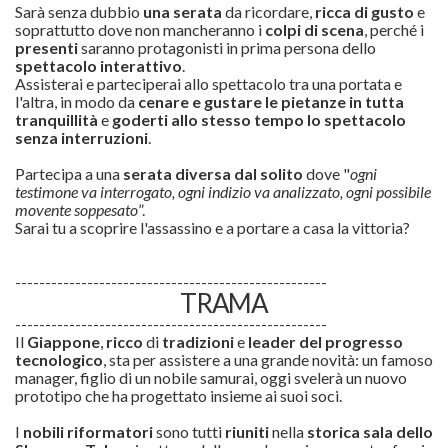
Sarà senza dubbio
una serata
da ricordare,
ricca di gusto
e
soprattutto dove non mancheranno i
colpi di scena
, perché i
presenti
saranno protagonisti in prima persona dello
spettacolo interattivo
.
Assisterai e parteciperai allo spettacolo tra una portata e
l'altra, in modo da
cenare e gustare le pietanze in tutta
tranquillità
e
goderti allo stesso tempo lo spettacolo
senza interruzioni
.
Partecipa a una
serata diversa dal solito
dove "
ogni
testimone va interrogato, ogni indizio va analizzato, ogni possibile
movente soppesato
”.
Sarai tu a scoprire l'assassino e a portare a casa la vittoria?
----------------------------------------------------
TRAMA
----------------------------------------------------
Il
Giappone
,
ricco
di
tradizioni
e
leader del progresso
tecnologico
, sta per assistere a una grande novità: un famoso
manager, figlio di un nobile samurai, oggi svelerà un nuovo
prototipo che ha progettato insieme ai suoi soci.
I
nobili riformatori
sono tutti
riuniti
nella
storica sala dello