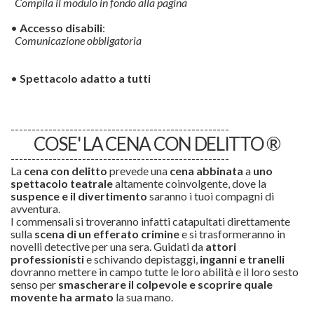
Compila il modulo in fondo alla pagina
•
Accesso disabili
:
Comunicazione obbligatoria
•
Spettacolo adatto a tutti
----------------------------------------------------
COSE' LA CENA CON DELITTO ®
----------------------------------------------------
La
cena con delitto
prevede una
cena abbinata
a
uno
spettacolo teatrale
altamente coinvolgente, dove la
suspence e il divertimento
saranno i tuoi compagni di
avventura.
I commensali si troveranno infatti catapultati direttamente
sulla
scena di un efferato
crimine
e si trasformeranno in
novelli detective per una sera. Guidati da
attori
professionisti
e schivando depistaggi,
inganni e tranelli
dovranno mettere in campo tutte le loro abilità e il loro sesto
senso per
smascherare il colpevole e scoprire quale
movente ha armato
la sua mano.