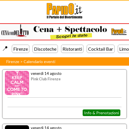
📍️
Firenze
Discoteche
Ristoranti
Cocktail Bar
Limo
Firenze
>
Calendario eventi
venerdì 14 agosto
Pink Club Firenze
Info & Prenotazioni
venerdì 14 agosto