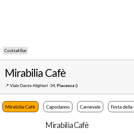
Cocktail Bar
Mirabilia Cafè
📍️
Viale Dante Alighieri -34,
Piacenza
()
Mirabilia Cafè
Capodanno
Carnevale
Festa dell
Mirabilia Cafè