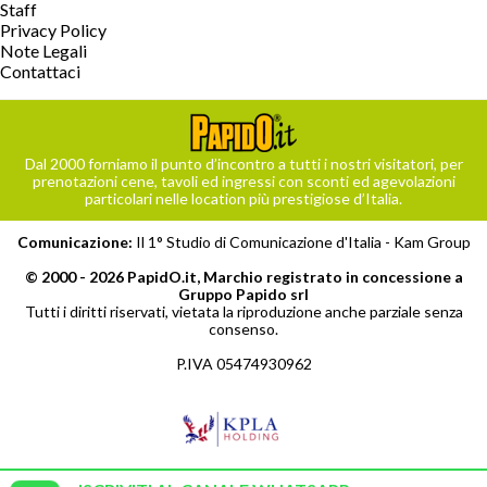
Staff
Privacy Policy
Note Legali
Contattaci
Dal 2000 forniamo il punto d’incontro a tutti i nostri visitatori, per
prenotazioni cene, tavoli ed ingressi con sconti ed agevolazioni
particolari nelle location più prestigiose d’Italia.
Comunicazione:
Il 1° Studio di Comunicazione d'Italia -
Kam Group
© 2000 - 2026 PapidO.it, Marchio registrato in concessione a
Gruppo Papido srl
Tutti i diritti riservati, vietata la riproduzione anche parziale senza
consenso.
P.IVA 05474930962