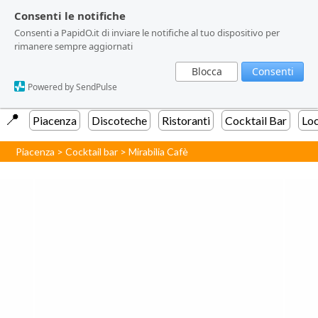
Consenti le notifiche
Consenti le notifiche
Consenti a PapidO.it di inviare le notifiche al tuo dispositivo per
Consenti a PapidO.it di inviare le notifiche al tuo dispositivo per
rimanere sempre aggiornati
rimanere sempre aggiornati
Blocca
Blocca
Consenti
Consenti
Powered by SendPulse
Powered by SendPulse
📍️
Piacenza
Discoteche
Ristoranti
Cocktail Bar
Loc
Piacenza
>
Cocktail bar
>
Mirabilia Cafè