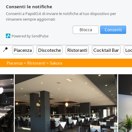
Consenti le notifiche
Consenti le notifiche
Consenti a PapidO.it di inviare le notifiche al tuo dispositivo per
Consenti a PapidO.it di inviare le notifiche al tuo dispositivo per
rimanere sempre aggiornati
rimanere sempre aggiornati
Blocca
Blocca
Consenti
Consenti
Powered by SendPulse
Powered by SendPulse
📍️
Piacenza
Discoteche
Ristoranti
Cocktail Bar
Loc
Piacenza
>
Ristoranti
>
Sakura