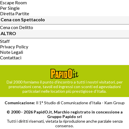
Escape Room
Per Single
Diretta Partite
Cena con Spettacolo
Cena con Delitto
ALTRO
Staff
Privacy Policy
Note Legali
Contattaci
Dal 2000 forniamo il punto d’incontro a tutti i nostri visitatori, per
prenotazioni cene, tavoli ed ingressi con sconti ed agevolazioni
particolari nelle location più prestigiose d’Italia.
Comunicazione:
Il 1° Studio di Comunicazione d'Italia -
Kam Group
© 2000 - 2026 PapidO.it, Marchio registrato in concessione a
Gruppo Papido srl
Tutti i diritti riservati, vietata la riproduzione anche parziale senza
consenso.