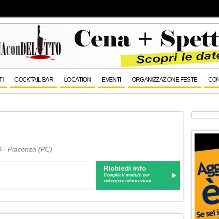
TI
COCKTAIL BAR
LOCATION
EVENTI
ORGANIZZAZIONE FESTE
CON
20 - Piacenza (PC)
Richiedi info
Compila il modulo per
richiedere informazioni