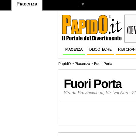
Piacenza
Select Language
▼
PIACENZA
DISCOTECHE
RISTORAN
PapidO
>
Piacenza
>
Fuori Porta
Fuori Porta
Strada Provinciale di, Str. Val Nure, 