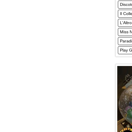
Disco
Il Coll
L'Altro
Miss 
Parad
Play G