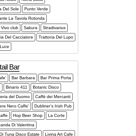
a Del Sole
Punto Verde
ante La Tavola Rotonda
Vivo club
Sakura
Stradivarius
ria Del Cacciatore
Trattoria Del Lupo
 Luce
ail Bar
afe'
Bar Barbara
Bar Prima Porta
i
Binario 411
Botanic Disco
lieria del Duomo
Caffè dei Mercanti
ere Nero Caffe'
Dubliner's Irish Pub
affe
Hop Beer Shop
La Corte
anda Di Valentina
Di Tuna Disco Estate
Living Art Cafe