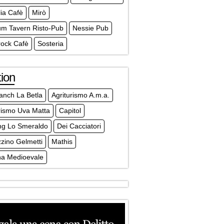
lia Cafè
Mirò
m Tavern Risto-Pub
Nessie Pub
ock Cafè
Sosteria
ion
anch La Betla
Agriturismo A.m.a.
rismo Uva Matta
Capitol
ng Lo Smeraldo
Dei Cacciatori
zino Gelmetti
Mathis
na Medioevale