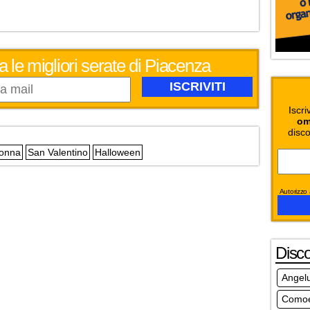
a le migliori serate di Piacenza
Iscri
om
disco
Donna
San Valentino
Halloween
Autorizzo a
Disc
Angel
Comoe