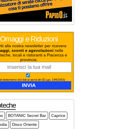
Omaggi e Riduzioni
viti alla nostra newsletter per ricevere
aggi, sconti e agevolazioni
nelle
teche, locali e ristoranti a Piacenza e
provincia.
l trattamento dei dati ai sensi del (D.Lgs. 196/2003)
oteche
us
BOTANIC Secret Bar
Caprice
dia
Disco Oriente