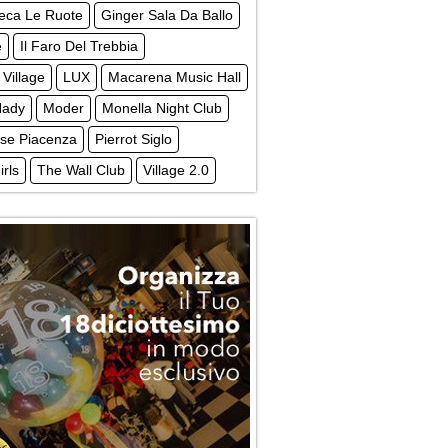
teca Le Ruote
Ginger Sala Da Ballo
e
Il Faro Del Trebbia
 Village
LUX
Macarena Music Hall
Nady
Moder
Monella Night Club
ise Piacenza
Pierrot Siglo
irls
The Wall Club
Village 2.0