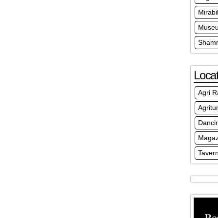
Mirabi
Museu
Shamr
Locat
Agri R
Agritu
Danci
Magaz
Taver