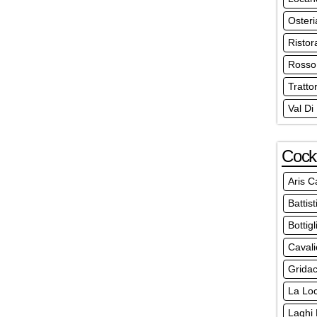
Osteri
Ristor
Rosso 
Tratto
Val Di
Cockt
Aris C
Battist
Bottig
Cavali
Gridac
La Loc
Laghi 