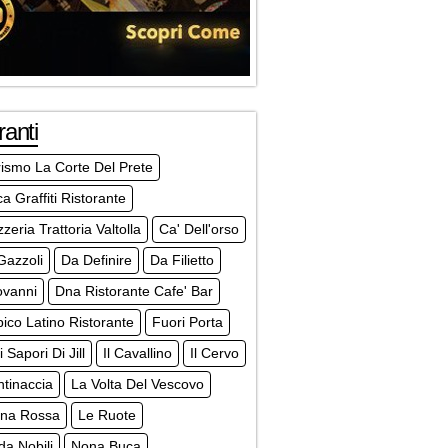
ranti
rismo La Corte Del Prete
a Graffiti Ristorante
zzeria Trattoria Valtolla
Ca' Dell'orso
Gazzoli
Da Definire
Da Filietto
ovanni
Dna Ristorante Cafe' Bar
pico Latino Ristorante
Fuori Porta
 Sapori Di Jill
Il Cavallino
Il Cervo
tinaccia
La Volta Del Vescovo
rna Rossa
Le Ruote
a Nobili
Nona Buca