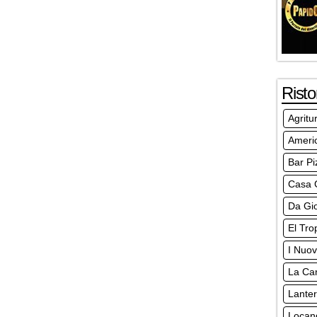
Risto
Agritu
Americ
Bar Pi
Casa 
Da Gi
El Tro
I Nuovi
La Can
Lante
Locand