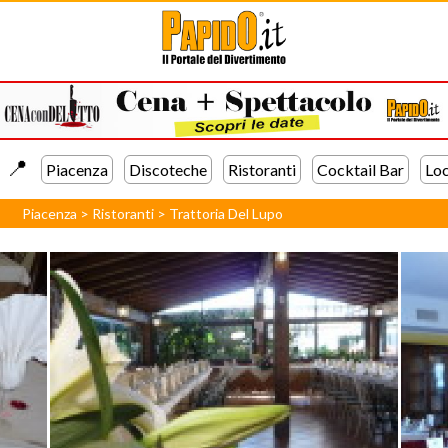
📍️
Piacenza
Discoteche
Ristoranti
Cocktail Bar
Loc
Piacenza
>
Ristoranti
>
Trattoria Del Lupo