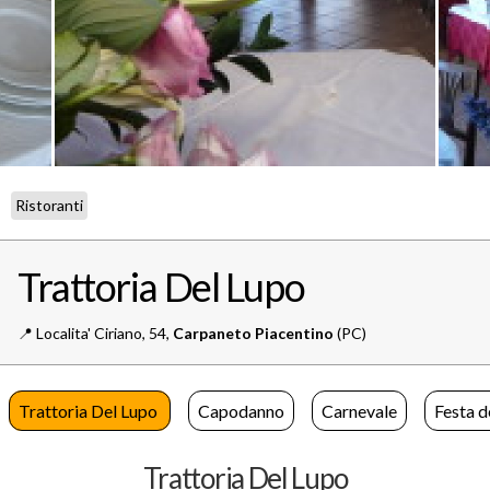
Ristoranti
Trattoria Del Lupo
📍️
Localita' Ciriano, 54,
Carpaneto Piacentino
(PC)
Trattoria Del Lupo
Capodanno
Carnevale
Festa d
Trattoria Del Lupo