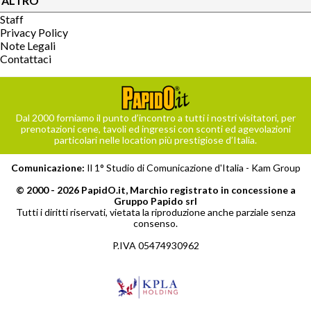
ALTRO
Staff
Privacy Policy
Note Legali
Contattaci
Dal 2000 forniamo il punto d’incontro a tutti i nostri visitatori, per
prenotazioni cene, tavoli ed ingressi con sconti ed agevolazioni
particolari nelle location più prestigiose d’Italia.
Comunicazione:
Il 1° Studio di Comunicazione d'Italia -
Kam Group
© 2000 - 2026 PapidO.it, Marchio registrato in concessione a
Gruppo Papido srl
Tutti i diritti riservati, vietata la riproduzione anche parziale senza
consenso.
P.IVA 05474930962