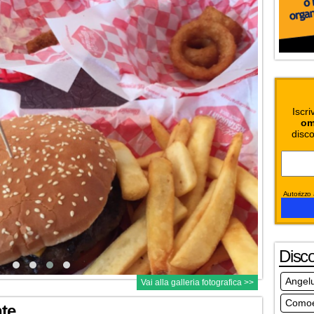
Iscri
om
disco
Autorizzo a
Disc
Angel
Vai alla galleria fotografica >>
Comoe
nte