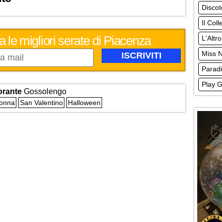
Disco
Il Coll
a le migliori serate di Piacenza
L'Altro
Miss 
Parad
Play G
torante
Gossolengo
Donna
San Valentino
Halloween