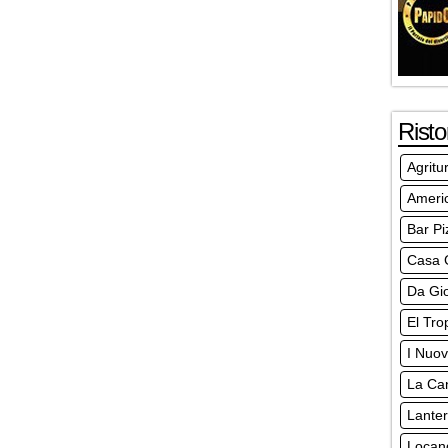
Risto
Agritu
Americ
Bar Pi
Casa 
Da Gi
El Tro
I Nuovi
La Can
Lante
Locand