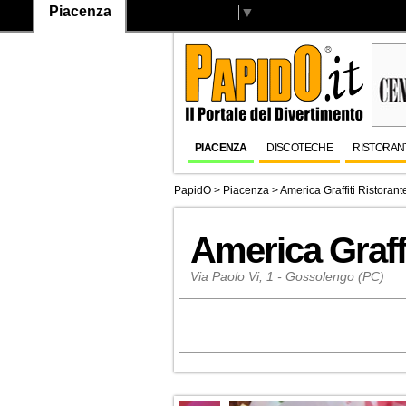
Piacenza
Select Language
▼
PIACENZA
DISCOTECHE
RISTORAN
PapidO
>
Piacenza
>
America Graffiti Ristorant
America Graffi
Via Paolo Vi, 1 - Gossolengo (PC)