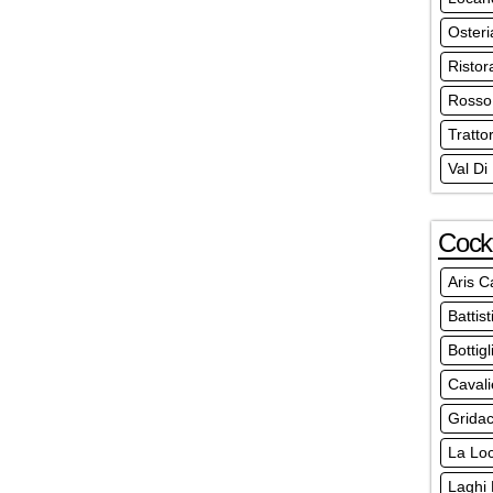
Osteri
Ristor
Rosso 
Tratto
Val Di
Cockt
Aris C
Battist
Bottig
Cavali
Gridac
La Loc
Laghi 