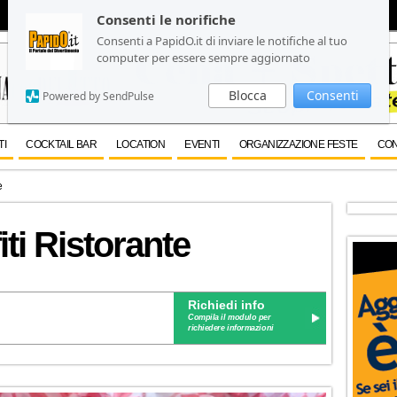
Consenti le norifiche
Consenti le norifiche
Consenti a PapidO.it di inviare le notifiche al tuo
Consenti a PapidO.it di inviare le notifiche al tuo
computer per essere sempre aggiornato
computer per essere sempre aggiornato
Blocca
Blocca
Consenti
Consenti
Powered by SendPulse
Powered by SendPulse
TI
COCKTAIL BAR
LOCATION
EVENTI
ORGANIZZAZIONE FESTE
CON
e
ti Ristorante
Richiedi info
Compila il modulo per
richiedere informazioni