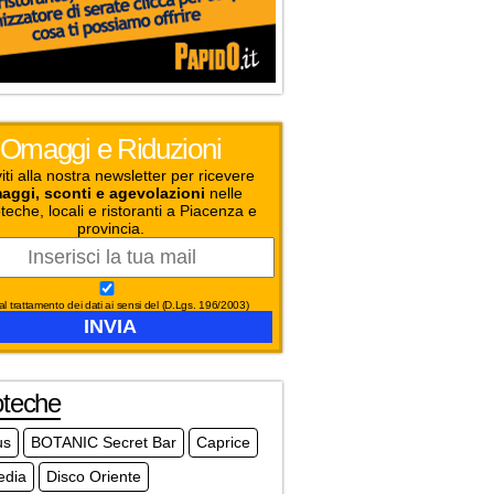
Omaggi e Riduzioni
viti alla nostra newsletter per ricevere
aggi, sconti e agevolazioni
nelle
teche, locali e ristoranti a Piacenza e
provincia.
l trattamento dei dati ai sensi del (D.Lgs. 196/2003)
oteche
us
BOTANIC Secret Bar
Caprice
dia
Disco Oriente