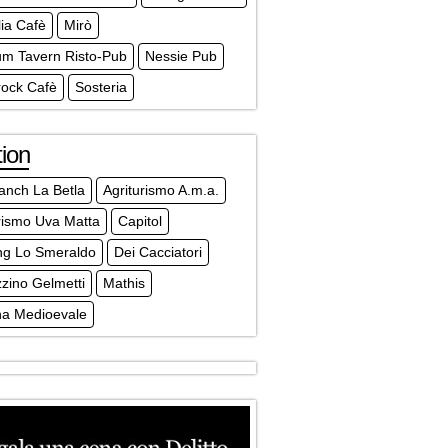
lia Cafè
Mirò
m Tavern Risto-Pub
Nessie Pub
ock Cafè
Sosteria
ion
anch La Betla
Agriturismo A.m.a.
rismo Uva Matta
Capitol
ng Lo Smeraldo
Dei Cacciatori
zino Gelmetti
Mathis
na Medioevale