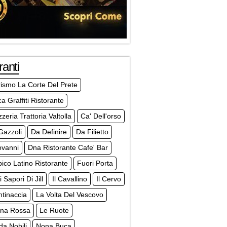
ranti
rismo La Corte Del Prete
a Graffiti Ristorante
zzeria Trattoria Valtolla
Ca' Dell'orso
Gazzoli
Da Definire
Da Filietto
ovanni
Dna Ristorante Cafe' Bar
pico Latino Ristorante
Fuori Porta
 Sapori Di Jill
Il Cavallino
Il Cervo
tinaccia
La Volta Del Vescovo
rna Rossa
Le Ruote
a Nobili
Nona Buca