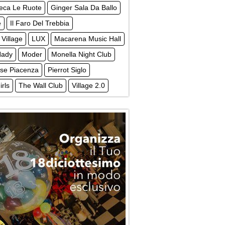
teca Le Ruote
Ginger Sala Da Ballo
e
Il Faro Del Trebbia
 Village
LUX
Macarena Music Hall
Nady
Moder
Monella Night Club
ise Piacenza
Pierrot Siglo
irls
The Wall Club
Village 2.0