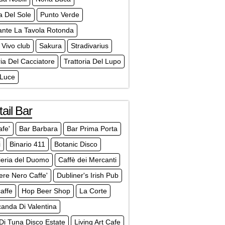
a Del Sole
Punto Verde
ante La Tavola Rotonda
Vivo club
Sakura
Stradivarius
ria Del Cacciatore
Trattoria Del Lupo
 Luce
ail Bar
afe'
Bar Barbara
Bar Prima Porta
i
Binario 411
Botanic Disco
lieria del Duomo
Caffè dei Mercanti
ere Nero Caffe'
Dubliner's Irish Pub
affe
Hop Beer Shop
La Corte
anda Di Valentina
Di Tuna Disco Estate
Living Art Cafe