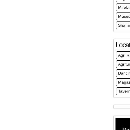
Mirabi
Museu
Shamr
Locat
Agri R
Agritu
Danci
Magaz
Taver