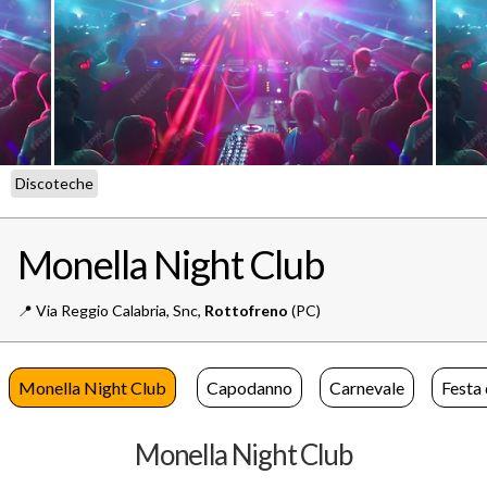
Discoteche
Monella Night Club
📍️
Via Reggio Calabria, Snc,
Rottofreno
(PC)
Monella Night Club
Capodanno
Carnevale
Festa
Monella Night Club