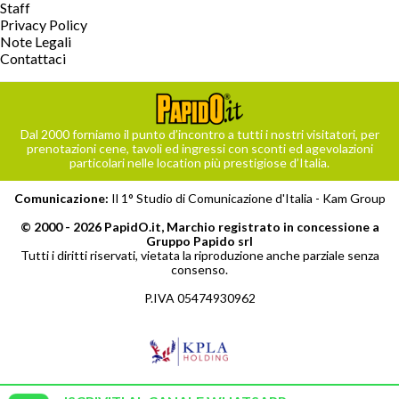
Staff
Privacy Policy
Note Legali
Contattaci
Dal 2000 forniamo il punto d’incontro a tutti i nostri visitatori, per
prenotazioni cene, tavoli ed ingressi con sconti ed agevolazioni
particolari nelle location più prestigiose d’Italia.
Comunicazione:
Il 1° Studio di Comunicazione d'Italia -
Kam Group
© 2000 - 2026 PapidO.it, Marchio registrato in concessione a
Gruppo Papido srl
Tutti i diritti riservati, vietata la riproduzione anche parziale senza
consenso.
P.IVA 05474930962