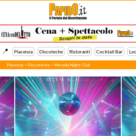
📍️
Piacenza
Discoteche
Ristoranti
Cocktail Bar
Loc
Piacenza
>
Discoteche
>
Monella Night Club