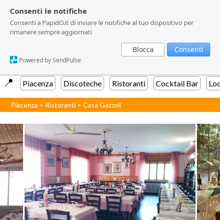
Consenti le notifiche
Consenti le notifiche
Consenti a PapidO.it di inviare le notifiche al tuo dispositivo per
Consenti a PapidO.it di inviare le notifiche al tuo dispositivo per
rimanere sempre aggiornati
rimanere sempre aggiornati
Blocca
Blocca
Consenti
Consenti
Powered by SendPulse
Powered by SendPulse
📍️
Piacenza
Discoteche
Ristoranti
Cocktail Bar
Loc
Piacenza
>
Ristoranti
>
Casa Gazzoli