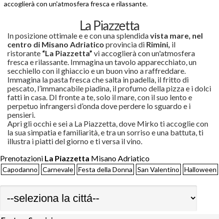
accoglierà con un'atmosfera fresca e rilassante.
La Piazzetta
In posizione ottimale e e con una splendida
vista mare, nel
centro di Misano Adriatico
provincia di
Rimini,
il
ristorante
“La Piazzetta”
vi accoglierà con un'atmosfera
fresca e rilassante.
Immagina un tavolo apparecchiato, un
secchiello con il ghiaccio e un buon vino a raffreddare.
Immagina la pasta fresca che salta in padella, il fritto di
pescato, l’immancabile piadina, il profumo della pizza e i dolci
fatti in casa. DI fronte a te, solo il mare, con il suo lento e
perpetuo infrangersi d’onda dove perdere lo sguardo e i
pensieri.
Apri gli occhi e sei a La Piazzetta, dove Mirko ti accoglie con
la sua simpatia e familiarità, e tra un sorriso e una battuta, ti
illustra i piatti del giorno e ti versa il vino.
Prenotazioni
La Piazzetta
Misano Adriatico
Capodanno
Carnevale
Festa della Donna
San Valentino
Halloween