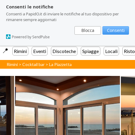
Consenti le notifiche
Consenti le notifiche
Consenti a PapidO.it di inviare le notifiche al tuo dispositivo per
Consenti a PapidO.it di inviare le notifiche al tuo dispositivo per
rimanere sempre aggiornati
rimanere sempre aggiornati
Blocca
Blocca
Consenti
Consenti
Powered by SendPulse
Powered by SendPulse
📍️
Rimini
Eventi
Discoteche
Spiagge
Locali
Risto
Rimini
>
Cocktail bar
>
La Piazzetta