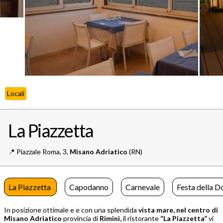
Locali
La Piazzetta
📍️
Piazzale Roma, 3,
Misano Adriatico
(RN)
La Piazzetta
Capodanno
Carnevale
Festa della D
In posizione ottimale e e con una splendida
vista mare, nel centro di
Misano Adriatico
provincia di
Rimini,
il ristorante
“La Piazzetta”
vi