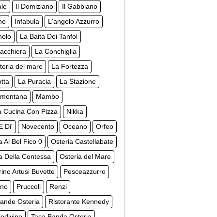
ale
Il Domiziano
Il Gabbiano
ino
Infabula
L'angelo Azzurro
nolo
La Baita Dei Tanfol
acchiera
La Conchiglia
toria del mare
La Fortezza
tta
La Puracia
La Stazione
amontana
Mambo
 Cucina Con Pizza
Nikka
E Di'
Novecento
Oceano
Orfeo
a Al Bel Fico 0
Osteria Castellabate
a Della Contessa
Osteria del Mare
rino Artusi Buvette
Pesceazzurro
ino
Pruccoli
Renzi
ande Osteria
Ristorante Kennedy
odivino
Taca Banda Osteria