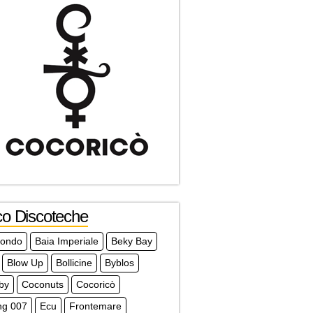
co Discoteche
mondo
Baia Imperiale
Beky Bay
Blow Up
Bollicine
Byblos
by
Coconuts
Cocoricò
ng 007
Ecu
Frontemare