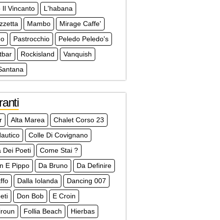
 Il Vincanto
L'habana
zzetta
Mambo
Mirage Caffe'
no
Pastrocchio
Peledo Peledo's
tbar
Rockisland
Vanquish
Santana
ranti
r
Alta Marea
Chalet Corso 23
autico
Colle Di Covignano
a Dei Poeti
Come Stai ?
an E Pippo
Da Bruno
Da Definire
ffo
Dalla Iolanda
Dancing 007
eti
Don Bob
E Croin
liroun
Follia Beach
Hierbas