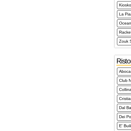
Kiosko
La Pia
Ocea
Racke
Zouk 
Risto
Aboca
Club N
Collin
Cristi
Dal Ba
Dei Po
E' Bui