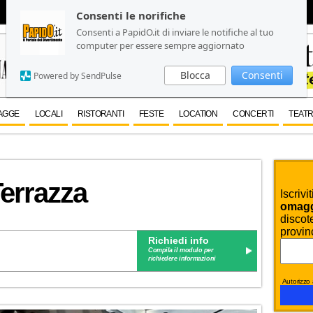
Consenti le norifiche
Consenti le norifiche
Consenti a PapidO.it di inviare le notifiche al tuo
Consenti a PapidO.it di inviare le notifiche al tuo
computer per essere sempre aggiornato
computer per essere sempre aggiornato
Blocca
Blocca
Consenti
Consenti
Powered by SendPulse
Powered by SendPulse
AGGE
LOCALI
RISTORANTI
FESTE
LOCATION
CONCERTI
TEATR
Terrazza
Iscrivi
omaggi
discote
provin
Richiedi info
Compila il modulo per
richiedere informazioni
Autorizzo a