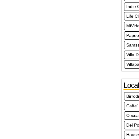
Indie 
Life C
MiVid
Papee
Samsa
Villa 
Villap
Local
Birro
Caffe'
Ceccar
Dei Po
House