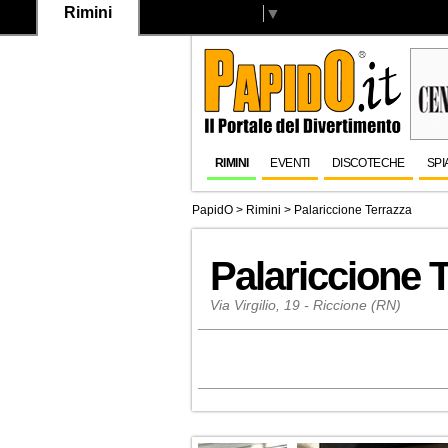
Rimini
Select Language
▼
RIMINI
EVENTI
DISCOTECHE
SPI
PapidO
>
Rimini
>
Palariccione Terrazza
Palariccione 
Via Virgilio, 19 - Riccione (RN)