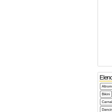
Elen
Altro
Bikini
Carna
Danci