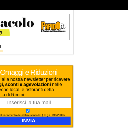
I
Omaggi e Riduzioni
ti alla nostra newsletter per ricevere
, sconti e agevolazioni
nelle
che locali e ristoranti della
cia di Rimini.
l trattamento dei dati ai sensi del (D.Lgs. 196/2003)