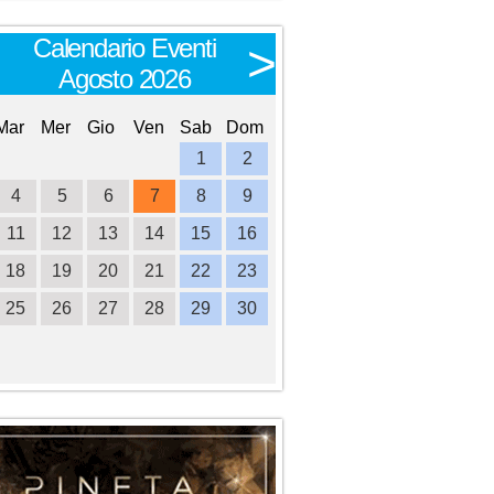
Calendario Eventi
Calendario E
<
>
Agosto 2026
Settembre 
Mar
Mer
Gio
Ven
Sab
Dom
Lun
Mar
Mer
Gio
Ve
1
2
1
2
3
4
4
5
6
7
8
9
7
8
9
10
1
11
12
13
14
15
16
14
15
16
17
1
18
19
20
21
22
23
21
22
23
24
2
25
26
27
28
29
30
28
29
30