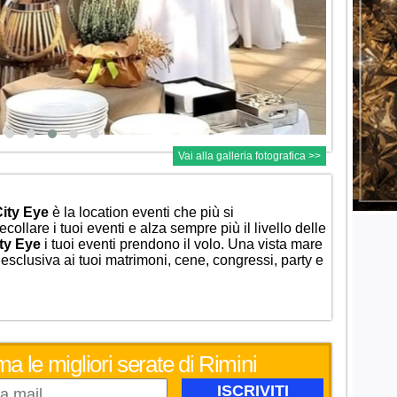
Vai alla galleria fotografica >>
ity Eye
è la location eventi che più si
ecollare i tuoi eventi e a
lza sempre più il livello delle
ty Eye
i tuoi eventi prendono il volo.
Una vista mare
 esclusiva ai tuoi matrimoni, cene, congressi, party e
ma le migliori serate di Rimini