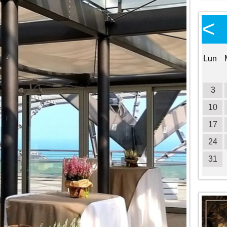
Calendario Eventi
<
<
>
Ottobre 2026
Lun
Mar
Mer
Gio
Ven
Sab
Dom
Lun
1
2
3
4
5
6
7
8
9
10
11
3
12
13
14
15
16
17
18
10
19
20
21
22
23
24
25
17
26
27
28
29
30
31
24
31