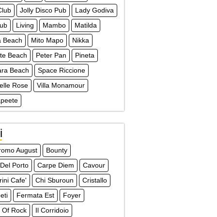
Club
Jolly Disco Pub
Lady Godiva
lub
Living
Mambo
Matilda
a Beach
Mito Mapo
Nikka
te Beach
Peter Pan
Pineta
ra Beach
Space Riccione
Delle Rose
Villa Monamour
apeete
i
dromo August
Bounty
 Del Porto
Carpe Diem
Cavour
ini Cafe'
Chi Sburoun
Cristallo
eti
Fermata Est
Foyer
 Of Rock
Il Corridoio