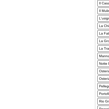
Il Cas
Il Mul
L'usig
La Chi
La Fat
La Gro
La Tr
Manna
Notte 
Osteri
Osteri
Pelleg
Portof
Rio Gr
Spacci