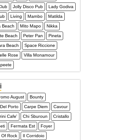
Club
Jolly Disco Pub
Lady Godiva
lub
Living
Mambo
Matilda
a Beach
Mito Mapo
Nikka
te Beach
Peter Pan
Pineta
ra Beach
Space Riccione
Delle Rose
Villa Monamour
apeete
i
dromo August
Bounty
 Del Porto
Carpe Diem
Cavour
ini Cafe'
Chi Sburoun
Cristallo
eti
Fermata Est
Foyer
 Of Rock
Il Corridoio