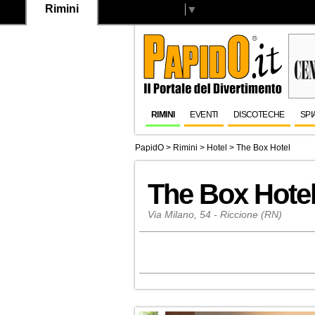
Rimini
Select Language
▼
RIMINI
EVENTI
DISCOTECHE
SPI
PapidO
>
Rimini
>
Hotel
>
The Box Hotel
The Box Hote
Via Milano, 54 - Riccione (RN)