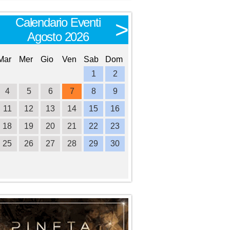
Calendario Eventi
Calendario E
<
>
Agosto 2026
Settembre 
Mar
Mer
Gio
Ven
Sab
Dom
Lun
Mar
Mer
Gio
Ve
1
2
1
2
3
4
4
5
6
7
8
9
7
8
9
10
1
11
12
13
14
15
16
14
15
16
17
1
18
19
20
21
22
23
21
22
23
24
2
25
26
27
28
29
30
28
29
30