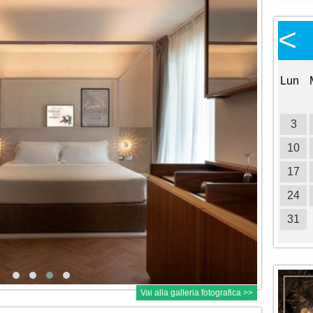
Calendario Eventi
<
<
>
Ottobre 2026
Lun
Mar
Mer
Gio
Ven
Sab
Dom
Lun
1
2
3
4
5
6
7
8
9
10
11
3
12
13
14
15
16
17
18
10
19
20
21
22
23
24
25
17
26
27
28
29
30
31
24
31
Vai alla galleria fotografica >>