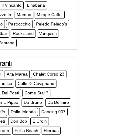
 Il Vincanto
L'habana
zzetta
Mambo
Mirage Caffe'
no
Pastrocchio
Peledo Peledo's
tbar
Rockisland
Vanquish
Santana
ranti
r
Alta Marea
Chalet Corso 23
autico
Colle Di Covignano
a Dei Poeti
Come Stai ?
an E Pippo
Da Bruno
Da Definire
ffo
Dalla Iolanda
Dancing 007
eti
Don Bob
E Croin
liroun
Follia Beach
Hierbas