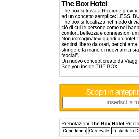
The Box Hotel
The box si trova a Riccione provinci
ad un concetto semplice: LESS, 
The box si focalizza nel modo di viag
ciò di cui le persone come noi ha
comfort, bellezza e connessioni u
Non immaginatevi quindi un hotel c
sentirsi libero da orari, per chi am
stringere la mano di nuovi amici si
“social”.
Un nuovo concept creato da Viaggiat
See you inside THE BOX
Scopri in antepri
Prenotazioni
The Box Hotel
Ricci
Capodanno
Carnevale
Festa della 