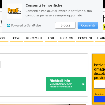
Consenti le norifiche
Consenti le norifiche
Consenti a PapidO.it di inviare le notifiche al tuo
Consenti a PapidO.it di inviare le notifiche al tuo
computer per essere sempre aggiornato
computer per essere sempre aggiornato
Blocca
Blocca
Consenti
Consenti
Powered by SendPulse
Powered by SendPulse
AGGE
LOCALI
RISTORANTI
FESTE
LOCATION
CONCERTI
TEATR
l
Iscrivi
omaggi
discote
provin
Richiedi info
Compila il modulo per
richiedere informazioni
Autorizzo a