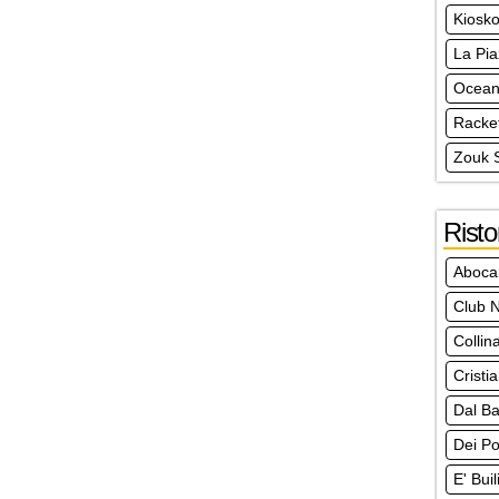
Kiosko
La Pia
Ocea
Racke
Zouk 
Risto
Aboca
Club N
Collin
Cristi
Dal Ba
Dei Po
E' Bui