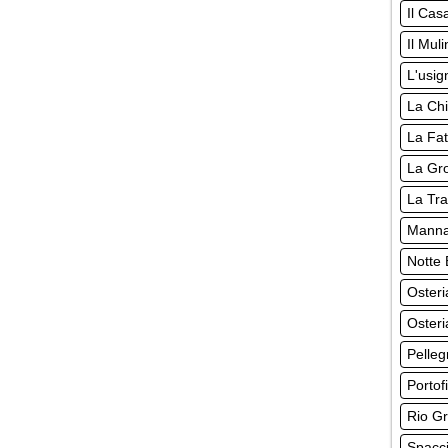
Il Cas
Il Mul
L'usig
La Chi
La Fat
La Gro
La Tr
Manna
Notte 
Osteri
Osteri
Pelleg
Portof
Rio Gr
Spacci