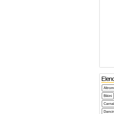
Elen
Altro
Bikini
Carna
Danci