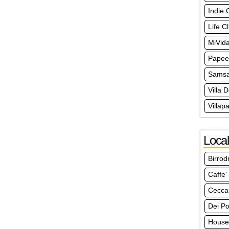
Indie 
Life C
MiVid
Papee
Samsa
Villa 
Villap
Local
Birro
Caffe'
Ceccar
Dei Po
House