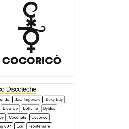
co Discoteche
mondo
Baia Imperiale
Beky Bay
Blow Up
Bollicine
Byblos
by
Coconuts
Cocoricò
ng 007
Ecu
Frontemare