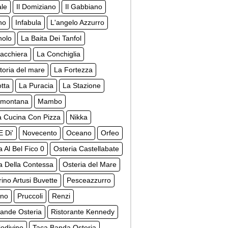
ale
Il Domiziano
Il Gabbiano
ino
Infabula
L'angelo Azzurro
nolo
La Baita Dei Tanfol
acchiera
La Conchiglia
toria del mare
La Fortezza
tta
La Puracia
La Stazione
amontana
Mambo
 Cucina Con Pizza
Nikka
E Di'
Novecento
Oceano
Orfeo
a Al Bel Fico 0
Osteria Castellabate
a Della Contessa
Osteria del Mare
rino Artusi Buvette
Pesceazzurro
ino
Pruccoli
Renzi
ande Osteria
Ristorante Kennedy
odivino
Taca Banda Osteria