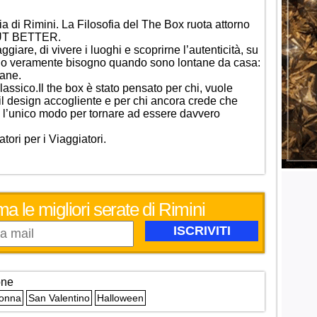
a di Rimini. La Filosofia del The Box ruota attorno
BUT BETTER.
giare, di vivere i luoghi e scoprirne l’autenticità, su
nno veramente bisogno quando sono lontane da casa:
mane.
lassico.
Il the box è stato pensato per chi, vuole
a il design accogliente e per chi ancora crede che
a l’unico modo per tornare ad essere davvero
ori per i Viaggiatori.
ma le migliori serate di Rimini
one
Donna
San Valentino
Halloween