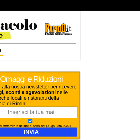
I
Omaggi e Riduzioni
ti alla nostra newsletter per ricevere
, sconti e agevolazioni
nelle
che locali e ristoranti della
cia di Rimini.
l trattamento dei dati ai sensi del (D.Lgs. 196/2003)