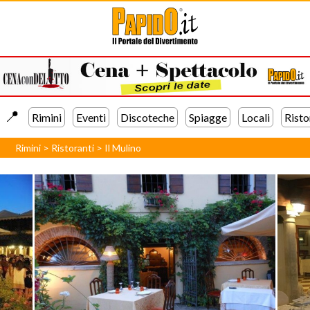
📍️
Rimini
Eventi
Discoteche
Spiagge
Locali
Risto
Rimini
>
Ristoranti
>
Il Mulino