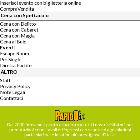
Inserisci evento con biglietteria online
CompraVendita
Cena con Spettacolo
Cena con Delitto
Cena con Cabaret
Cena con Magia
Cena al Buio
Eventi
Escape Room
Per Single
Diretta Partite
ALTRO
Staff
Privacy Policy
Note Legali
Contattaci
Dal 2000 forniamo il punto d’incontro a tutti i nostri visitatori, per
prenotazioni cene, tavoli ed ingressi con sconti ed agevolazioni
particolari nelle location più prestigiose d’Italia.