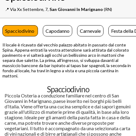
📍️
Via Xx Settembre, 7,
San Giovanni In Marignano
(RN)
Spacciodivino
Capodanno
Carnevale
Festa della
Il locale è ricavato dal vecchio palazzo abitato in passato dal conte
Spina. Appena entrati la vostra attenzione sarà attirata dal colorato
pavimento e vi salterà agli occhi un bellissimo arco in mattoni che
separa due salette. La prima, all’ingresso, si sviluppa davanti al
massiccio bancone da bar ispirato ai tapas bar spagnoli, la seconda in
fondo al locale, ha travi in legno a vista e una piccola cantina in
mattoni.
Spacciodivino
Piccola Osteria a conduzione familiare nel centro di San
Giovanni in Marignano, paese inserito nei borghi più belli
d’Italia. Viene offerta una cucina semplice e dai sapori genuini
grazie all'utilizzo di materie prime di qualità, in base alla loro
stagione. Ideale per gli amanti della pasta fatta in casa e della
carne, ma potrete trovare anche diverse proposte per
vegetariani. Il tutto è accompagnato da una selezionata carta
di vini nazionali e di birre artigianali che si possono anche