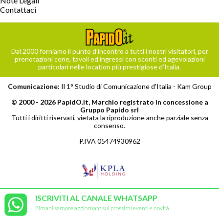
Note Legali
Contattaci
Dal 2000 forniamo il punto d’incontro a tutti i nostri visitatori, per
prenotazioni cene, tavoli ed ingressi con sconti ed agevolazioni
particolari nelle location più prestigiose d’Italia.
Comunicazione:
Il 1° Studio di Comunicazione d'Italia -
Kam Group
© 2000 - 2026 PapidO.it, Marchio registrato in concessione a
Gruppo Papido srl
Tutti i diritti riservati, vietata la riproduzione anche parziale senza
consenso.
P.IVA 05474930962
ISCRIVITI AL CANALE WHATSAPP
Rimani sempre aggiornato sui prossimi eventi e novità