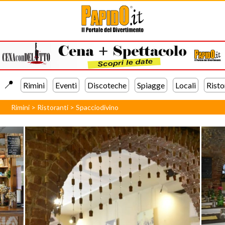
📍️
Rimini
Eventi
Discoteche
Spiagge
Locali
Risto
Rimini
>
Ristoranti
>
Spacciodivino