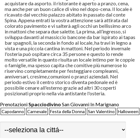
acquistare da asporto. il ristorante è aperto a pranzo, cena,
ma anche per un buon calice di vino nel dopo-cena. Il locale è
ricavato dal vecchio palazzo abitato in passato dal conte
Spina. Appena entrati la vostra attenzione sarà attirata dal
colorato pavimento e vi salterà agli occhi un bellissimo arco
in mattoni che separa due salette. La prima, all’ingresso, si
sviluppa davanti al massiccio bancone da bar ispirato ai tapas
bar spagnoli, la seconda in fondo al locale, ha travi in legno a
vista e una piccola cantina in mattoni. Nel periodo invernale
l'osteria può ospitare circa 35 persone e questo lo rende
molto versatile in quanto risulta un locale intimo per le coppie
o famiglie, ma spesso capita che comitive più numerose lo
riservino completamente per festeggiare compleanni,
anniversari, cresime,comunioni o pranzi aziendali. Nel
periodo estivo il centro storico diventa pedonale ed è
possibile cenare all'esterno grazie ad altri 30 coperti
posizionati proprio nella via antistante l'osteria.
Prenotazioni
Spacciodivino
San Giovanni In Marignano
Capodanno
Carnevale
Festa della Donna
San Valentino
Halloween