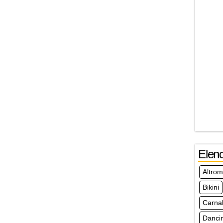
Elen
Altro
Bikini
Carna
Danci