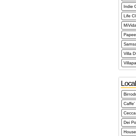
Indie 
Life C
MiVid
Papee
Samsa
Villa 
Villap
Local
Birro
Caffe'
Ceccar
Dei Po
House