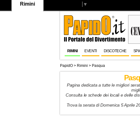
Rimini
Select Language
▼
RIMINI
EVENTI
DISCOTECHE
SPI
PapidO
>
Rimini
>
Pasqua
Pasq
Pagina dedicata a tutte le migliori ser
migl
Consulta le schede dei locali e delle dis
Trova la serata di Domenica 5 Aprile 20