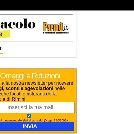
I
Omaggi e Riduzioni
ti alla nostra newsletter per ricevere
, sconti e agevolazioni
nelle
che locali e ristoranti della
cia di Rimini.
l trattamento dei dati ai sensi del (D.Lgs. 196/2003)