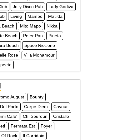
Club
Jolly Disco Pub
Lady Godiva
lub
Living
Mambo
Matilda
a Beach
Mito Mapo
Nikka
te Beach
Peter Pan
Pineta
ra Beach
Space Riccione
Delle Rose
Villa Monamour
apeete
i
dromo August
Bounty
 Del Porto
Carpe Diem
Cavour
ini Cafe'
Chi Sburoun
Cristallo
eti
Fermata Est
Foyer
 Of Rock
Il Corridoio