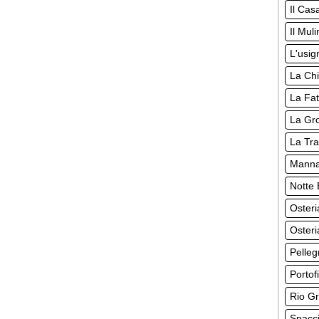
Il Cas
Il Mul
L'usig
La Chi
La Fat
La Gro
La Tr
Manna
Notte 
Osteri
Osteri
Pelleg
Portof
Rio Gr
Spacci