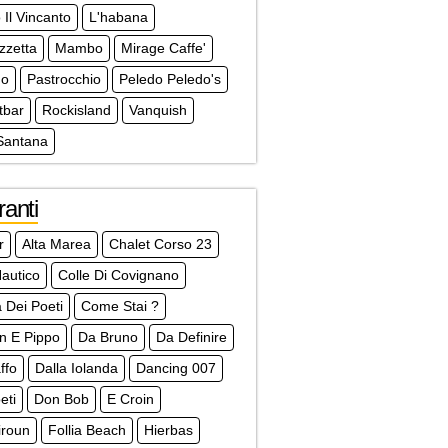
 Il Vincanto
L'habana
zzetta
Mambo
Mirage Caffe'
no
Pastrocchio
Peledo Peledo's
tbar
Rockisland
Vanquish
Santana
ranti
r
Alta Marea
Chalet Corso 23
autico
Colle Di Covignano
a Dei Poeti
Come Stai ?
an E Pippo
Da Bruno
Da Definire
ffo
Dalla Iolanda
Dancing 007
eti
Don Bob
E Croin
liroun
Follia Beach
Hierbas