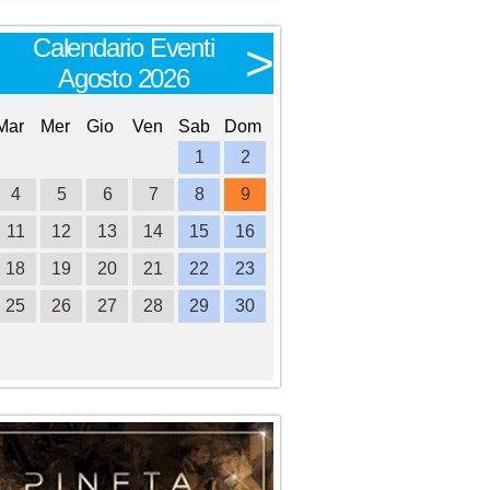
Calendario Eventi
Calendario E
<
>
Agosto 2026
Settembre 
Mar
Mer
Gio
Ven
Sab
Dom
Lun
Mar
Mer
Gio
Ve
1
2
1
2
3
4
4
5
6
7
8
9
7
8
9
10
1
11
12
13
14
15
16
14
15
16
17
1
18
19
20
21
22
23
21
22
23
24
2
25
26
27
28
29
30
28
29
30