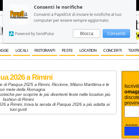
Consenti le norifiche
Consenti le norifiche
Consenti a PapidO.it di inviare le notifiche al tuo
Consenti a PapidO.it di inviare le notifiche al tuo
computer per essere sempre aggiornato
computer per essere sempre aggiornato
Blocca
Blocca
Consenti
Consenti
Powered by SendPulse
Powered by SendPulse
AGGE
LOCALI
RISTORANTI
FESTE
LOCATION
CONCERTI
TEATR
ua 2026 a Rimini
ate di Pasqua 2025 a Rimini, Riccione, Milano Marittima e le
Iscrivi
iori mete della Romagna
omaggi
coteche per scoprire le più divertenti feste nelle location più
discote
fashion di Rimini
provin
26 a Rimini, trova la serata di Pasqua 2026 a più adatta ai
tuoi gusti
Autorizzo a