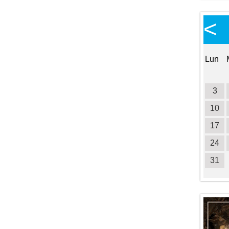
Calendario Eventi
<
<
>
Ottobre 2026
Lun
Mar
Mer
Gio
Ven
Sab
Dom
Lun
1
2
3
4
5
6
7
8
9
10
11
3
12
13
14
15
16
17
18
10
19
20
21
22
23
24
25
17
26
27
28
29
30
31
24
31