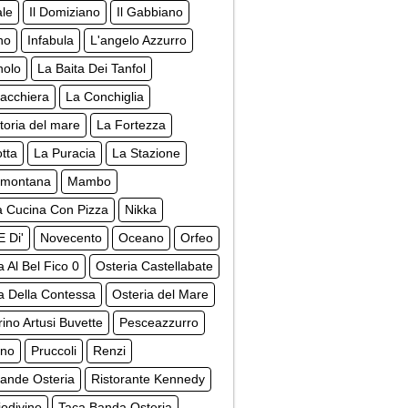
ale
Il Domiziano
Il Gabbiano
ino
Infabula
L'angelo Azzurro
nolo
La Baita Dei Tanfol
acchiera
La Conchiglia
toria del mare
La Fortezza
tta
La Puracia
La Stazione
amontana
Mambo
 Cucina Con Pizza
Nikka
E Di'
Novecento
Oceano
Orfeo
a Al Bel Fico 0
Osteria Castellabate
a Della Contessa
Osteria del Mare
rino Artusi Buvette
Pesceazzurro
ino
Pruccoli
Renzi
ande Osteria
Ristorante Kennedy
odivino
Taca Banda Osteria