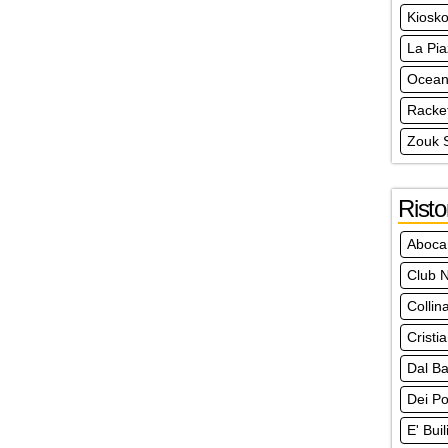
Kiosko
La Pia
Ocea
Racke
Zouk 
Risto
Aboca
Club N
Collin
Cristi
Dal Ba
Dei Po
E' Bui