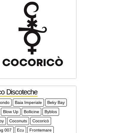
co Discoteche
mondo
Baia Imperiale
Beky Bay
Blow Up
Bollicine
Byblos
by
Coconuts
Cocoricò
ng 007
Ecu
Frontemare