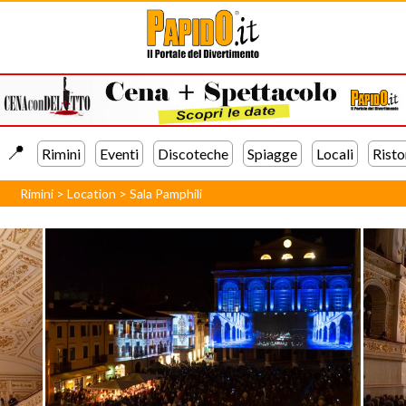
📍️
Rimini
Eventi
Discoteche
Spiagge
Locali
Risto
Rimini
>
Location
>
Sala Pamphili