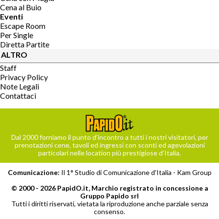
Cena al Buio
Eventi
Escape Room
Per Single
Diretta Partite
ALTRO
Staff
Privacy Policy
Note Legali
Contattaci
Dal 2000 forniamo il punto d’incontro a tutti i nostri visitatori, per
prenotazioni cene, tavoli ed ingressi con sconti ed agevolazioni
particolari nelle location più prestigiose d’Italia.
Comunicazione:
Il 1° Studio di Comunicazione d'Italia -
Kam Group
© 2000 - 2026 PapidO.it, Marchio registrato in concessione a
Gruppo Papido srl
Tutti i diritti riservati, vietata la riproduzione anche parziale senza
consenso.