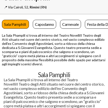
📍️
Via Cairoli, 52,
Rimini
(RN)
Sala Pamphili
Capodanno
Carnevale
Festa della 
La Sala Phampili si trova all interno del Teatro NovelliIl Teatro degli
Atti situato nel cuore del centro storico, nel vasto complesso edilizio
dell'ex Convento degli Agostiniani, sorto a ridosso della chiesa
dedicata a S.Giovanni Evangelista. Questo teatro presenta sedie a
scomparsa e piani di palcoscenico che salgono e scendono, un
“graticcio” copre metà platea e altri accorgimenti si spiegano con il
proposito della massima flessibiltà possibile dello spazio per adattarsi
agli impieghi scenici diversi.
Sala Pamphili
La Sala Phampili si trova all interno del Teatro
NovelliIl Teatro degli Atti situato nel cuore del centro storico,
nel vasto complesso edilizio dell'ex Convento degli
Agostiniani, sorto a ridosso della chiesa dedicata a S.Giovanni
Evangelista. Questo teatro presenta sedie a scomparsa e
piani di palcoscenico che salgono e scendono, un “graticcio”
copre metà platea e altri accorgimenti si spiegano con il