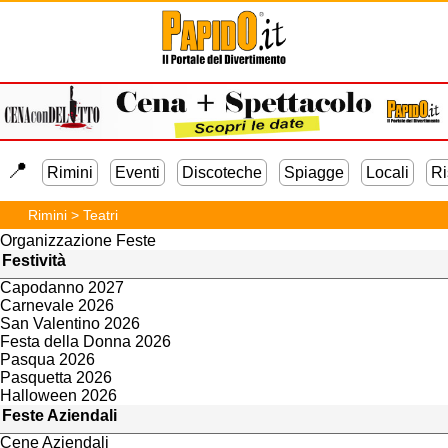
Feste e Servizi
Festa Diciottesimo
Feste di Compleanno
Festa di Laurea
📍️
Feste Aziendali
Rimini
Eventi
Discoteche
Spiagge
Locali
Ri
Cene Aziendali
Addio al Nubilato
Rimini
>
Teatri
Addio al Celibato
Organizzazione Feste
Festività
Capodanno 2027
Carnevale 2026
San Valentino 2026
Festa della Donna 2026
Pasqua 2026
Pasquetta 2026
Halloween 2026
Feste Aziendali
Cene Aziendali