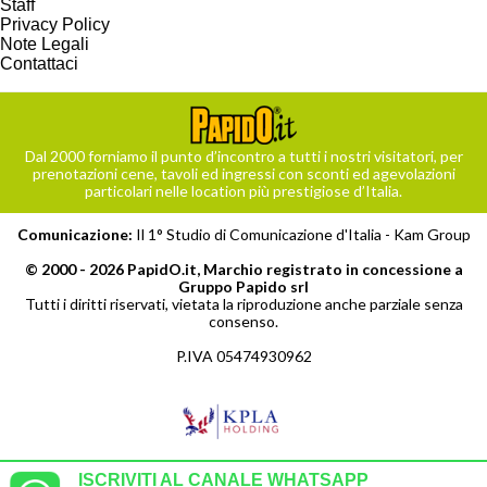
Staff
Privacy Policy
Note Legali
Contattaci
Dal 2000 forniamo il punto d’incontro a tutti i nostri visitatori, per
prenotazioni cene, tavoli ed ingressi con sconti ed agevolazioni
particolari nelle location più prestigiose d’Italia.
Comunicazione:
Il 1° Studio di Comunicazione d'Italia -
Kam Group
© 2000 - 2026 PapidO.it, Marchio registrato in concessione a
Gruppo Papido srl
Tutti i diritti riservati, vietata la riproduzione anche parziale senza
consenso.
P.IVA 05474930962
ISCRIVITI AL CANALE WHATSAPP