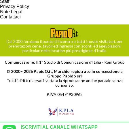
Staff
Privacy Policy
Note Legali
Contattaci
Dal 2000 forniamo il punto d’incontro a tutti i nostri visitatori, per
prenotazioni cene, tavoli ed ingressi con sconti ed agevolazioni
particolari nelle location più prestigiose d’Italia.
Comunicazione:
Il 1° Studio di Comunicazione d'Italia -
Kam Group
© 2000 - 2026 PapidO.it, Marchio registrato in concessione a
Gruppo Papido srl
Tutti i diritti riservati, vietata la riproduzione anche parziale senza
consenso.
P.IVA 05474930962
ISCRIVITI AL CANALE WHATSAPP