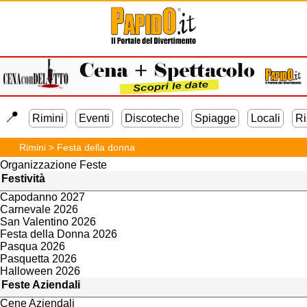
Feste e Servizi
Festa Diciottesimo
Feste di Compleanno
Festa di Laurea
📍️
Feste Aziendali
Rimini
Eventi
Discoteche
Spiagge
Locali
Ri
Cene Aziendali
Addio al Nubilato
Rimini
>
Festa della donna
Addio al Celibato
Organizzazione Feste
Festività
Capodanno 2027
Carnevale 2026
San Valentino 2026
Festa della Donna 2026
Pasqua 2026
Pasquetta 2026
Halloween 2026
Feste Aziendali
Cene Aziendali