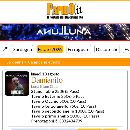
📍️
Sardegna
Estate 2026
Ferragosto
Discoteche
Ev
Sardegna
>
Calendario eventi
lunedì 10 agosto
Damianito
Luna Glam Club
Stand Table
250€ (5 Pass)
Tavolo Esterno
250€ (5 Pass)
Tavolo Occhio
500€ (10 Pass)
Tavolo terzo anello
750€ (10 Pass)
Tavolo secondo anello
1000€ (10 Pass)
Tavolo primo anello
1000€ (10 Pass)
Prenotazioni ✆ 3332434799