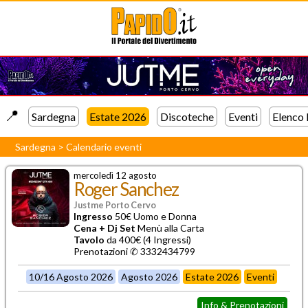
📍️
Sardegna
Estate 2026
Discoteche
Eventi
Elenco
Sardegna
>
Calendario eventi
mercoledì 12 agosto
Roger Sanchez
Justme Porto Cervo
Ingresso
50€ Uomo e Donna
Cena + Dj Set
Menù alla Carta
Tavolo
da 400€ (4 Ingressi)
Prenotazioni ✆ 3332434799
10/16 Agosto 2026
Agosto 2026
Estate 2026
Eventi
Info & Prenotazioni