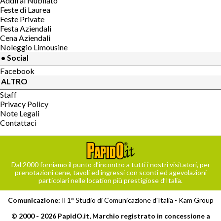
Addii al Nubilato
Feste di Laurea
Feste Private
Festa Aziendali
Cena Aziendali
Noleggio Limousine
• Social
Facebook
ALTRO
Staff
Privacy Policy
Note Legali
Contattaci
Dal 2000 forniamo il punto d’incontro a tutti i nostri visitatori, per
prenotazioni cene, tavoli ed ingressi con sconti ed agevolazioni
particolari nelle location più prestigiose d’Italia.
Comunicazione:
Il 1° Studio di Comunicazione d'Italia -
Kam Group
© 2000 - 2026 PapidO.it, Marchio registrato in concessione a