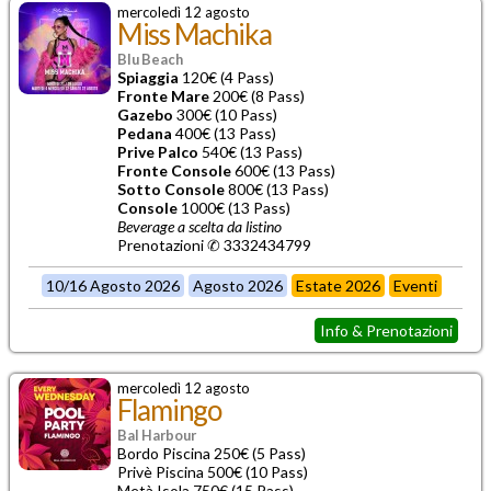
mercoledì 12 agosto
Miss Machika
Blu Beach
Spiaggia
120€ (4 Pass)
Fronte Mare
200€ (8 Pass)
Gazebo
300€ (10 Pass)
Pedana
400€ (13 Pass)
Prive Palco
540€ (13 Pass)
Fronte Console
600€ (13 Pass)
Sotto Console
800€ (13 Pass)
Console
1000€ (13 Pass)
Beverage a scelta da listino
Prenotazioni ✆ 3332434799
10/16 Agosto 2026
Agosto 2026
Estate 2026
Eventi
Info & Prenotazioni
mercoledì 12 agosto
Flamingo
Bal Harbour
Bordo Piscina 250€ (5 Pass)
Privè Piscina 500€ (10 Pass)
Metà Isola 750€ (15 Pass)