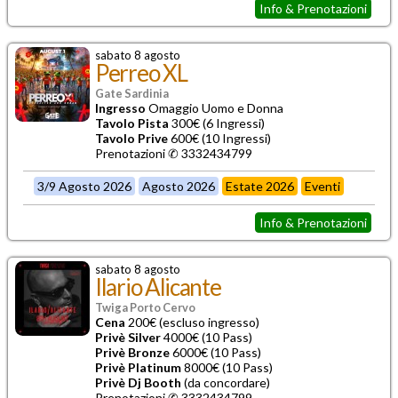
Info & Prenotazioni
sabato 8 agosto
Perreo XL
Gate Sardinia
Ingresso
Omaggio Uomo e Donna
Tavolo Pista
300€ (6 Ingressi)
Tavolo Prive
600€ (10 Ingressi)
Prenotazioni ✆ 3332434799
3/9 Agosto 2026
Agosto 2026
Estate 2026
Eventi
Info & Prenotazioni
sabato 8 agosto
Ilario Alicante
Twiga Porto Cervo
Cena
200€ (escluso ingresso)
Privè Silver
4000€ (10 Pass)
Privè Bronze
6000€ (10 Pass)
Privè Platinum
8000€ (10 Pass)
Privè Dj Booth
(da concordare)
Prenotazioni ✆ 3332434799