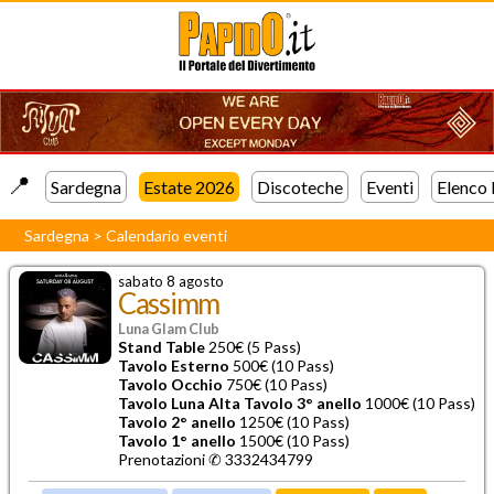
📍️
Sardegna
Estate 2026
Discoteche
Eventi
Elenco
Sardegna
>
Calendario eventi
sabato 8 agosto
Cassimm
Luna Glam Club
Stand Table
250€ (5 Pass)
Tavolo Esterno
500€ (10 Pass)
Tavolo Occhio
750€ (10 Pass)
Tavolo Luna Alta
Tavolo 3° anello
1000€ (10 Pass)
Tavolo 2° anello
1250€ (10 Pass)
Tavolo 1° anello
1500€ (10 Pass)
Prenotazioni ✆ 3332434799