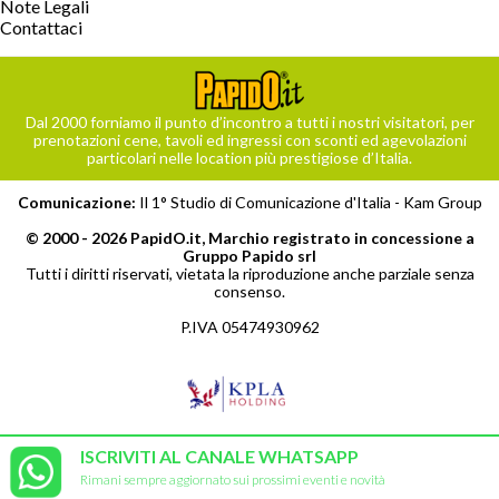
Note Legali
Contattaci
Dal 2000 forniamo il punto d’incontro a tutti i nostri visitatori, per
prenotazioni cene, tavoli ed ingressi con sconti ed agevolazioni
particolari nelle location più prestigiose d’Italia.
Comunicazione:
Il 1° Studio di Comunicazione d'Italia -
Kam Group
© 2000 - 2026 PapidO.it, Marchio registrato in concessione a
Gruppo Papido srl
Tutti i diritti riservati, vietata la riproduzione anche parziale senza
consenso.
P.IVA 05474930962
ISCRIVITI AL CANALE WHATSAPP
Rimani sempre aggiornato sui prossimi eventi e novità