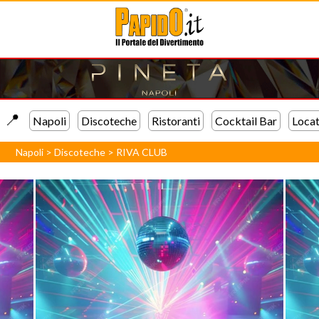
📍️
Napoli
Discoteche
Ristoranti
Cocktail Bar
Locat
Napoli
>
Discoteche
>
RIVA CLUB