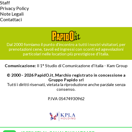
Staff
Privacy Policy
Note Legali
Contattaci
Dal 2000 forniamo il punto d’incontro a tutti i nostri visitatori, per
prenotazioni cene, tavoli ed ingressi con sconti ed agevolazioni
particolari nelle location più prestigiose d’Italia.
Comunicazione:
Il 1° Studio di Comunicazione d'Italia -
Kam Group
© 2000 - 2026 PapidO.it, Marchio registrato in concessione a
Gruppo Papido srl
Tutti i diritti riservati, vietata la riproduzione anche parziale senza
consenso.
P.IVA 05474930962