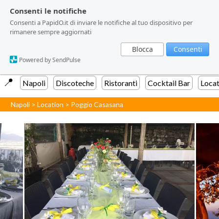
Consenti le notifiche
Consenti le notifiche
Consenti a PapidO.it di inviare le notifiche al tuo dispositivo per
Consenti a PapidO.it di inviare le notifiche al tuo dispositivo per
rimanere sempre aggiornati
rimanere sempre aggiornati
Blocca
Blocca
Consenti
Consenti
Powered by SendPulse
Powered by SendPulse
📍️
Napoli
Discoteche
Ristoranti
Cocktail Bar
Locat
Napoli
>
Location
>
Poggio Casasana