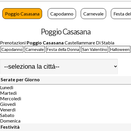
Poggio Casasana
Capodanno
Carnevale
Festa de
Poggio Casasana
Prenotazioni
Poggio Casasana
Castellammare Di Stabia
Capodanno
Carnevale
Festa della Donna
San Valentino
Halloween
Serate per Giorno
Lunedì
Martedì
Mercoledì
Giovedì
Venerdì
Sabato
Domenica
Festività