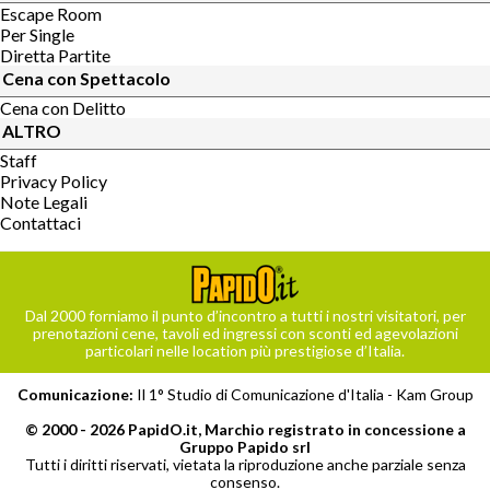
Escape Room
Per Single
Diretta Partite
Cena con Spettacolo
Cena con Delitto
ALTRO
Staff
Privacy Policy
Note Legali
Contattaci
Dal 2000 forniamo il punto d’incontro a tutti i nostri visitatori, per
prenotazioni cene, tavoli ed ingressi con sconti ed agevolazioni
particolari nelle location più prestigiose d’Italia.
Comunicazione:
Il 1° Studio di Comunicazione d'Italia -
Kam Group
© 2000 - 2026 PapidO.it, Marchio registrato in concessione a
Gruppo Papido srl
Tutti i diritti riservati, vietata la riproduzione anche parziale senza
consenso.