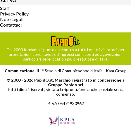
ALTRO
Staff
Privacy Policy
Note Legali
Contattaci
Dal 2000 forniamo il punto d’incontro a tutti i nostri visitatori, per
prenotazioni cene, tavoli ed ingressi con sconti ed agevolazioni
particolari nelle location più prestigiose d’Italia.
Comunicazione:
Il 1° Studio di Comunicazione d'Italia -
Kam Group
© 2000 - 2026 PapidO.it, Marchio registrato in concessione a
Gruppo Papido srl
Tutti i diritti riservati, vietata la riproduzione anche parziale senza
consenso.
P.IVA 05474930962