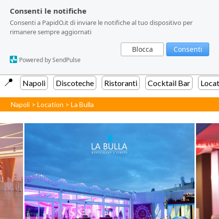
Consenti le notifiche
Consenti le notifiche
Consenti a PapidO.it di inviare le notifiche al tuo dispositivo per
Consenti a PapidO.it di inviare le notifiche al tuo dispositivo per
rimanere sempre aggiornati
rimanere sempre aggiornati
Blocca
Blocca
Consenti
Consenti
Powered by SendPulse
Powered by SendPulse
📍️
Napoli
Discoteche
Ristoranti
Cocktail Bar
Locat
Napoli
>
Location
>
La Bulla