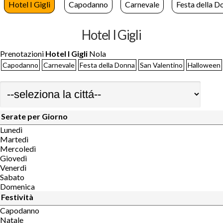
Hotel I Gigli
Capodanno
Carnevale
Festa della D
Hotel I Gigli
Prenotazioni
Hotel I Gigli
Nola
Capodanno
Carnevale
Festa della Donna
San Valentino
Halloween
Serate per Giorno
Lunedì
Martedì
Mercoledì
Giovedì
Venerdì
Sabato
Domenica
Festività
Capodanno
Natale