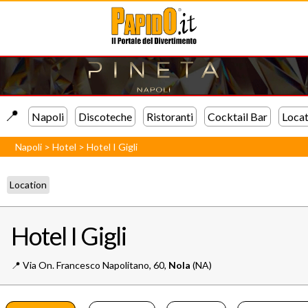
📍️
Napoli
Discoteche
Ristoranti
Cocktail Bar
Locat
Napoli
>
Hotel
>
Hotel I Gigli
Location
Hotel I Gigli
📍️
Via On. Francesco Napolitano, 60,
Nola
(NA)