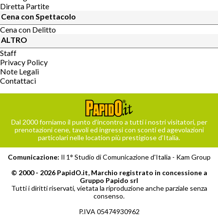
Diretta Partite
Cena con Spettacolo
Cena con Delitto
ALTRO
Staff
Privacy Policy
Note Legali
Contattaci
Dal 2000 forniamo il punto d’incontro a tutti i nostri visitatori, per
prenotazioni cene, tavoli ed ingressi con sconti ed agevolazioni
particolari nelle location più prestigiose d’Italia.
Comunicazione:
Il 1° Studio di Comunicazione d'Italia -
Kam Group
© 2000 - 2026 PapidO.it, Marchio registrato in concessione a
Gruppo Papido srl
Tutti i diritti riservati, vietata la riproduzione anche parziale senza
consenso.
P.IVA 05474930962