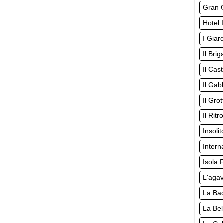
Gran G
Hotel 
I Giard
Il Bri
Il Cas
Il Gab
Il Gro
Il Rit
Insoli
Intern
Isola F
L'aga
La Ba
La Bel