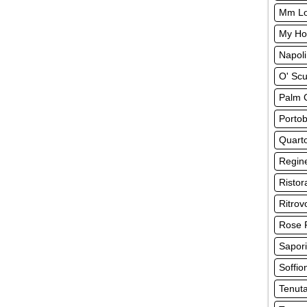
Mm Lo
My Ho
Napoli
O' Sc
Palm 
Portob
Quarto
Regine
Ristor
Ritrov
Rose 
Sapori
Soffio
Tenut