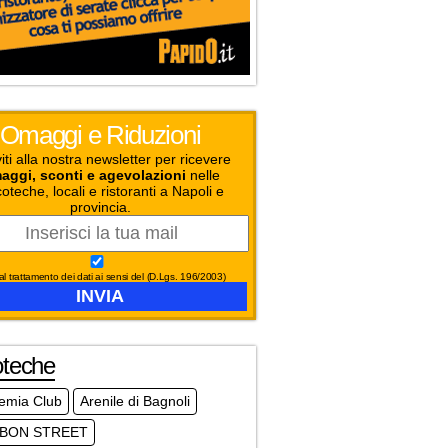
Omaggi e Riduzioni
viti alla nostra newsletter per ricevere
aggi, sconti e agevolazioni
nelle
coteche, locali e ristoranti a Napoli e
provincia.
l trattamento dei dati ai sensi del (D.Lgs. 196/2003)
oteche
emia Club
Arenile di Bagnoli
BON STREET