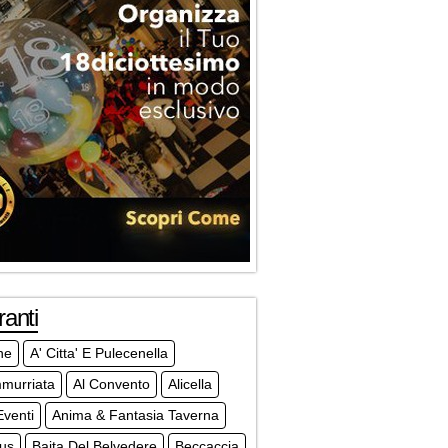
ranti
ne
A' Citta' E Pulecenella
mmurriata
Al Convento
Alicella
venti
Anima & Fantasia Taverna
ius
Baita Del Belvedere
Beccaccia