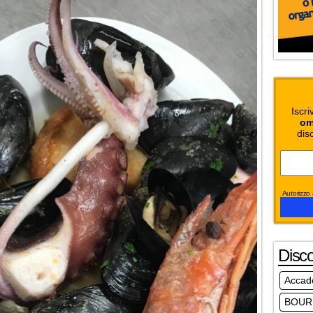
Iscri
om
dis
Autorizzo a
Disc
Accad
BOUR