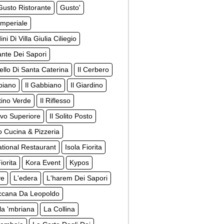
usto Ristorante
Gusto'
Imperiale
ini Di Villa Giulia Ciliegio
gante Dei Sapori
tello Di Santa Caterina
Il Cerbero
biano
Il Gabbiano
Il Giardino
ttino Verde
Il Riflesso
rovo Superiore
Il Solito Posto
to Cucina & Pizzeria
ational Restaurant
Isola Fiorita
iorita
Kora Event
Kypos
ve
L'edera
L'harem Dei Sapori
ccana Da Leopoldo
la 'mbriana
La Collina