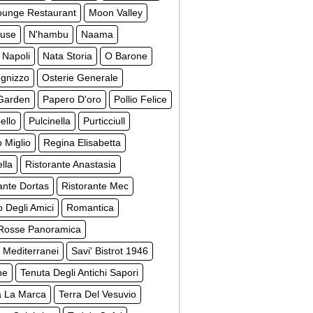
unge Restaurant
Moon Valley
use
N'hambu
Naama
 Napoli
Nata Storia
O Barone
ugnizzo
Osterie Generale
Garden
Papero D'oro
Pollio Felice
ello
Pulcinella
Purticciull
 Miglio
Regina Elisabetta
lla
Ristorante Anastasia
ante Dortas
Ristorante Mec
o Degli Amici
Romantica
Rosse Panoramica
 Mediterranei
Savi' Bistrot 1946
ne
Tenuta Degli Antichi Sapori
a La Marca
Terra Del Vesuvio