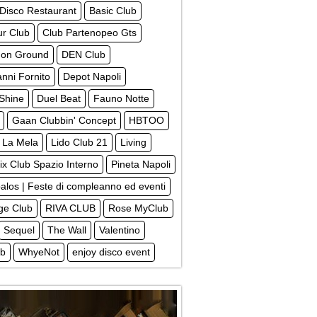
 Disco Restaurant
Basic Club
ur Club
Club Partenopeo Gts
on Ground
DEN Club
nni Fornito
Depot Napoli
Shine
Duel Beat
Fauno Notte
Gaan Clubbin' Concept
HBTOO
La Mela
Lido Club 21
Living
x Club Spazio Interno
Pineta Napoli
alos | Feste di compleanno ed eventi
ege Club
RIVA CLUB
Rose MyClub
Sequel
The Wall
Valentino
ub
WhyeNot
enjoy disco event