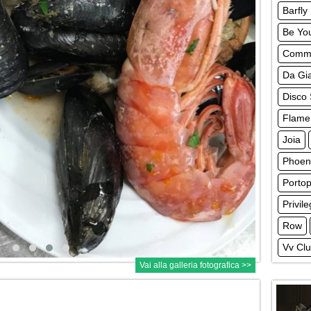
Barfly
Be Yo
Comm
Da Gia
Disco 
Flame
Joia
Phoeni
Portop
Privil
Row
Vv Cl
Vai alla galleria fotografica >>