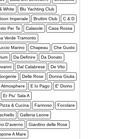
& White
Blu Yachting Club
Moon Imperiale
Bruttini Club
C & D
sto Per Te
Calasole
Casa Rossa
na Verde Tramonto
uccio Marino
Chapeau
Che Gusto
vium
Da Definire
Da Donato
ovanni
Dal Calabrese
De Vito
Sorgente
Delle Rose
Donna Giulia
 Atmosphere
E Io Pago
E' Divino
Er Piu' Sala A
Pizza & Cucina
Farinoso
Focolare
schiello
Galleria Leone
no D'averno
Giardino delle Rose
ppone A Mare