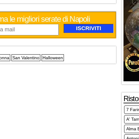
ma le migliori serate di Napoli
Donna
San Valentino
Halloween
Risto
7 Fari
A' Ta
Alma E
Anton