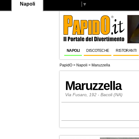
Napoli
Select Language
▼
NAPOLI
DISCOTECHE
RISTORANTI
PapidO
>
Napoli
>
Maruzzella
Maruzzella
Via Fusaro, 192 - Bacoli (NA)