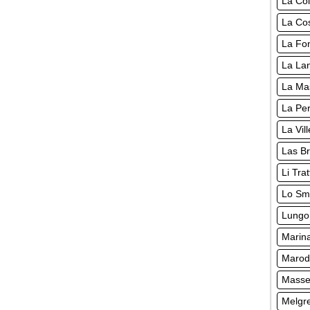
La Co
La Cos
La Fo
La Lan
La Ma
La Pe
La Vil
Las Br
Li Tra
Lo Sm
Lungo
Marina
Marode
Masser
Melgre