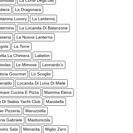
lombaia
La Corte Degli Dei
tiera
La Dragonara
ntanina Luxory
La Lanterna
ternina
La Locanda Di Balanzone
sseria
La Nuova Lanterna
rgola
La Torre
letta La Chimera
Labelon
isolas
Le Mimose
Leonardo's
ttoria Gourmet
Lo Scoglio
eraldo
Locanda Di Luna Di Miele
mare Cucina E Pizza
Mamma Elena
 Di Stabia Yacht Club
Maristella
r Pizzeria
Maruzzella
ia Gabriele
Mastunicola
vins Sala
Menarita
Miglio Zero