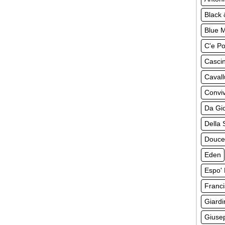
Black 
Blue 
C'e Po
Casci
Cavall
Convi
Da Gi
Della 
Douce
Eden
Espo' 
Franci
Giardi
Giuse