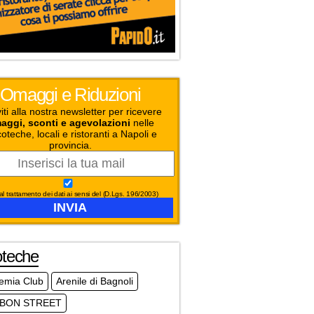
Omaggi e Riduzioni
viti alla nostra newsletter per ricevere
aggi, sconti e agevolazioni
nelle
coteche, locali e ristoranti a Napoli e
provincia.
l trattamento dei dati ai sensi del (D.Lgs. 196/2003)
oteche
emia Club
Arenile di Bagnoli
BON STREET