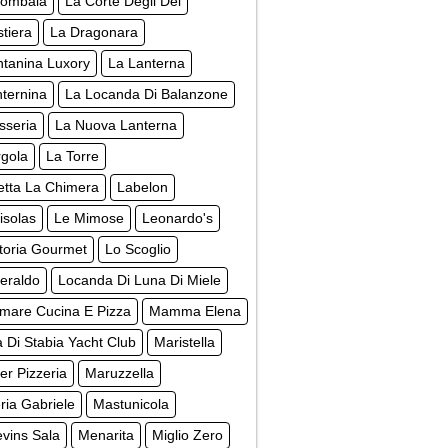
lombaia
La Corte Degli Dei
tiera
La Dragonara
ntanina Luxory
La Lanterna
ternina
La Locanda Di Balanzone
sseria
La Nuova Lanterna
rgola
La Torre
letta La Chimera
Labelon
isolas
Le Mimose
Leonardo's
ttoria Gourmet
Lo Scoglio
eraldo
Locanda Di Luna Di Miele
mare Cucina E Pizza
Mamma Elena
 Di Stabia Yacht Club
Maristella
r Pizzeria
Maruzzella
ia Gabriele
Mastunicola
vins Sala
Menarita
Miglio Zero