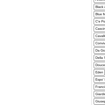
Black 
Blue 
C'e Po
Casci
Cavall
Convi
Da Gi
Della 
Douce
Eden
Espo' 
Franci
Giardi
Giuse