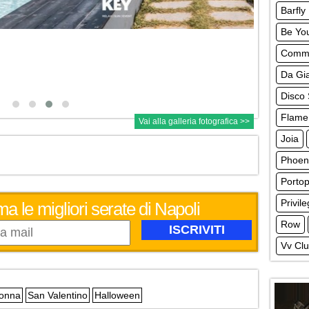
Barfly
Be Yo
Comm
Da Gia
Disco 
Flame
Vai alla galleria fotografica >>
Joia
Phoeni
Portop
Privil
ma le migliori serate di Napoli
Row
Vv Cl
Donna
San Valentino
Halloween