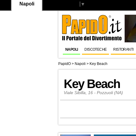
Napoli
Select Language
▼
NAPOLI
DISCOTECHE
RISTORANTI
PapidO
>
Napoli
>
Key Beach
Key Beach
Viale Sibilla, 16 - Pozzuoli (NA)