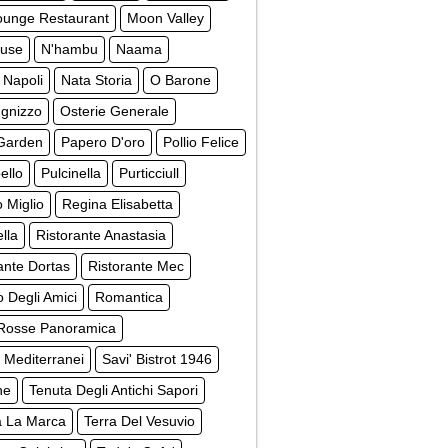
unge Restaurant
Moon Valley
use
N'hambu
Naama
 Napoli
Nata Storia
O Barone
ugnizzo
Osterie Generale
Garden
Papero D'oro
Pollio Felice
ello
Pulcinella
Purticciull
 Miglio
Regina Elisabetta
lla
Ristorante Anastasia
ante Dortas
Ristorante Mec
o Degli Amici
Romantica
Rosse Panoramica
 Mediterranei
Savi' Bistrot 1946
ne
Tenuta Degli Antichi Sapori
a La Marca
Terra Del Vesuvio