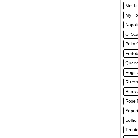
Mm Lo
My Ho
Napoli
O' Sc
Palm 
Portob
Quarto
Regine
Ristor
Ritrov
Rose 
Sapori
Soffio
Tenut