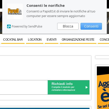
Consenti le norifiche
Consenti le norifiche
Consenti a PapidO.it di inviare le notifiche al tuo
Consenti a PapidO.it di inviare le notifiche al tuo
computer per essere sempre aggiornato
computer per essere sempre aggiornato
Blocca
Blocca
Consenti
Consenti
Powered by SendPulse
Powered by SendPulse
COCKTAIL BAR
LOCATION
EVENTI
ORGANIZZAZIONE FESTE
CONCE
Richiedi info
Compila il modulo per
richiedere informazioni