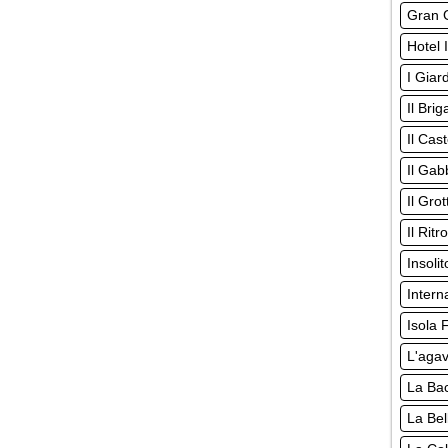
Gran G
Hotel 
I Giard
Il Bri
Il Cas
Il Gab
Il Gro
Il Rit
Insoli
Intern
Isola F
L'aga
La Ba
La Bel