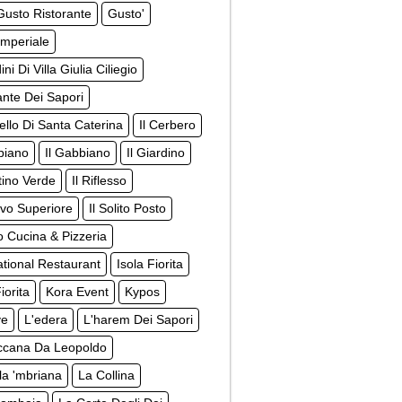
usto Ristorante
Gusto'
Imperiale
ini Di Villa Giulia Ciliegio
gante Dei Sapori
tello Di Santa Caterina
Il Cerbero
biano
Il Gabbiano
Il Giardino
ttino Verde
Il Riflesso
rovo Superiore
Il Solito Posto
to Cucina & Pizzeria
ational Restaurant
Isola Fiorita
iorita
Kora Event
Kypos
ve
L'edera
L'harem Dei Sapori
ccana Da Leopoldo
la 'mbriana
La Collina