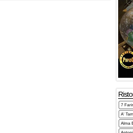
Risto
7 Fari
A' Ta
Alma E
Anton