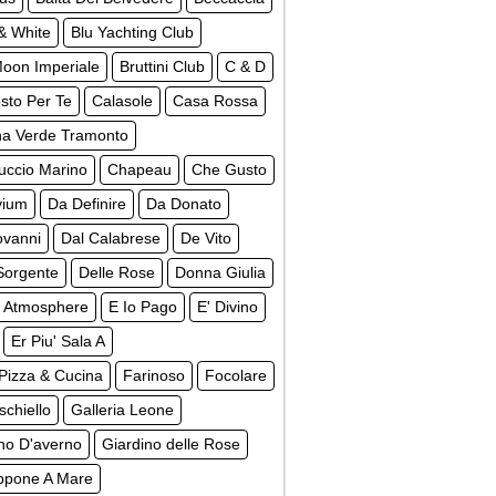
& White
Blu Yachting Club
Moon Imperiale
Bruttini Club
C & D
sto Per Te
Calasole
Casa Rossa
na Verde Tramonto
uccio Marino
Chapeau
Che Gusto
vium
Da Definire
Da Donato
ovanni
Dal Calabrese
De Vito
Sorgente
Delle Rose
Donna Giulia
 Atmosphere
E Io Pago
E' Divino
Er Piu' Sala A
Pizza & Cucina
Farinoso
Focolare
schiello
Galleria Leone
no D'averno
Giardino delle Rose
ppone A Mare