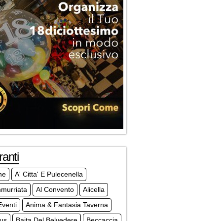
ranti
ne
A' Citta' E Pulecenella
mmurriata
Al Convento
Alicella
venti
Anima & Fantasia Taverna
ius
Baita Del Belvedere
Beccaccia