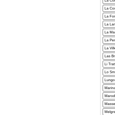
La Co
La Cos
La Fo
La Lan
La Ma
La Pe
La Vil
Las Br
Li Tra
Lo Sm
Lungo
Marina
Marode
Masser
Melgre