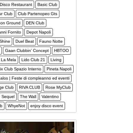
 Disco Restaurant
Basic Club
ur Club
Club Partenopeo Gts
on Ground
DEN Club
nni Fornito
Depot Napoli
Shine
Duel Beat
Fauno Notte
Gaan Clubbin' Concept
HBTOO
La Mela
Lido Club 21
Living
x Club Spazio Interno
Pineta Napoli
alos | Feste di compleanno ed eventi
ege Club
RIVA CLUB
Rose MyClub
Sequel
The Wall
Valentino
ub
WhyeNot
enjoy disco event