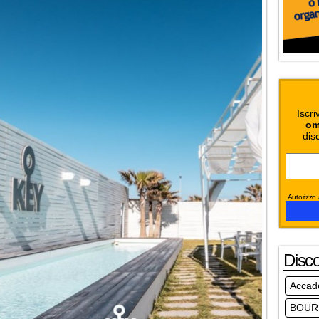
Iscri
om
dis
Autorizzo a
Disc
Accad
BOUR