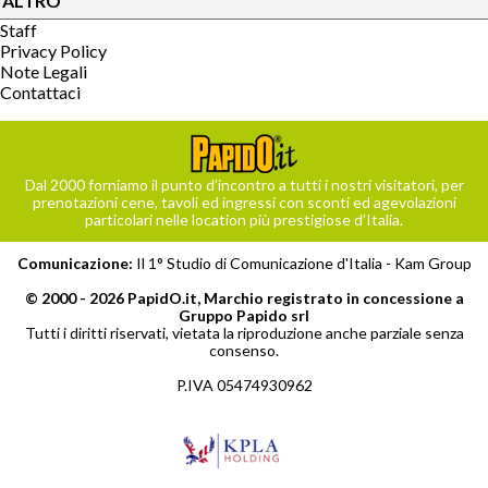
ALTRO
Staff
Privacy Policy
Note Legali
Contattaci
Dal 2000 forniamo il punto d’incontro a tutti i nostri visitatori, per
prenotazioni cene, tavoli ed ingressi con sconti ed agevolazioni
particolari nelle location più prestigiose d’Italia.
Comunicazione:
Il 1° Studio di Comunicazione d'Italia -
Kam Group
© 2000 - 2026 PapidO.it, Marchio registrato in concessione a
Gruppo Papido srl
Tutti i diritti riservati, vietata la riproduzione anche parziale senza
consenso.
P.IVA 05474930962