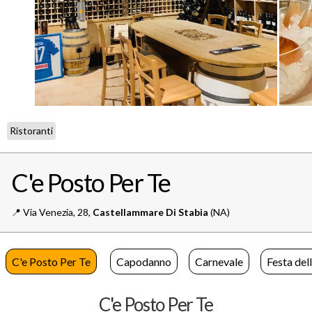
Ristoranti
C'e Posto Per Te
📍️
Via Venezia, 28,
Castellammare Di Stabia
(NA)
C'e Posto Per Te
Capodanno
Carnevale
Festa del
C'e Posto Per Te