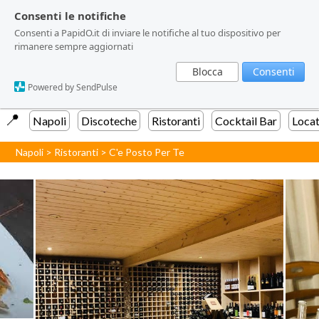
Consenti le notifiche
Consenti le notifiche
Consenti a PapidO.it di inviare le notifiche al tuo dispositivo per
Consenti a PapidO.it di inviare le notifiche al tuo dispositivo per
rimanere sempre aggiornati
rimanere sempre aggiornati
Blocca
Blocca
Consenti
Consenti
Powered by SendPulse
Powered by SendPulse
📍️
Napoli
Discoteche
Ristoranti
Cocktail Bar
Locat
Napoli
>
Ristoranti
>
C'e Posto Per Te