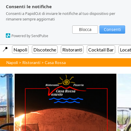
Consenti le notifiche
Consenti le notifiche
Consenti a PapidO.it di inviare le notifiche al tuo dispositivo per
Consenti a PapidO.it di inviare le notifiche al tuo dispositivo per
rimanere sempre aggiornati
rimanere sempre aggiornati
Blocca
Blocca
Consenti
Consenti
Powered by SendPulse
Powered by SendPulse
📍️
Napoli
Discoteche
Ristoranti
Cocktail Bar
Locat
Napoli
>
Ristoranti
>
Casa Rossa