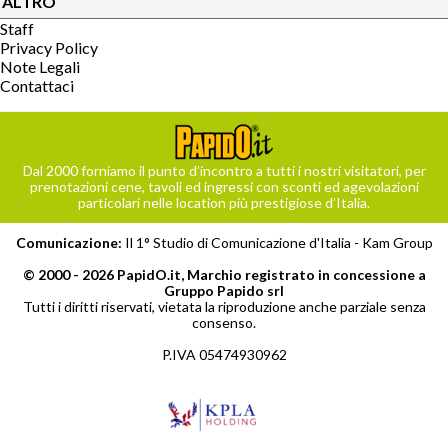
ALTRO
Staff
Privacy Policy
Note Legali
Contattaci
Dal 2000 forniamo il punto d’incontro a tutti i nostri visitatori, per
prenotazioni cene, tavoli ed ingressi con sconti ed agevolazioni
particolari nelle location più prestigiose d’Italia.
Comunicazione:
Il 1° Studio di Comunicazione d'Italia -
Kam Group
© 2000 - 2026 PapidO.it, Marchio registrato in concessione a
Gruppo Papido srl
Tutti i diritti riservati, vietata la riproduzione anche parziale senza
consenso.
P.IVA 05474930962