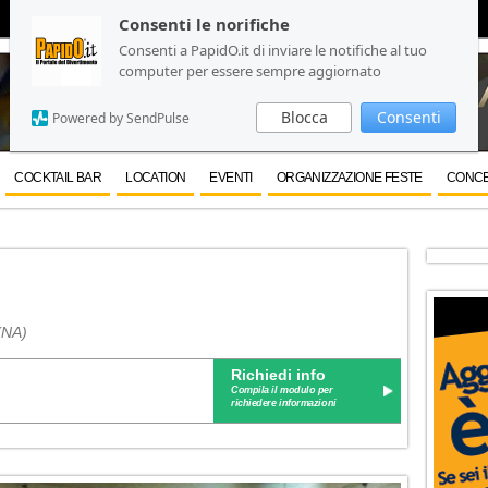
Consenti le norifiche
Consenti le norifiche
Consenti a PapidO.it di inviare le notifiche al tuo
Consenti a PapidO.it di inviare le notifiche al tuo
computer per essere sempre aggiornato
computer per essere sempre aggiornato
Blocca
Blocca
Consenti
Consenti
Powered by SendPulse
Powered by SendPulse
COCKTAIL BAR
LOCATION
EVENTI
ORGANIZZAZIONE FESTE
CONCE
(NA)
Richiedi info
Compila il modulo per
richiedere informazioni