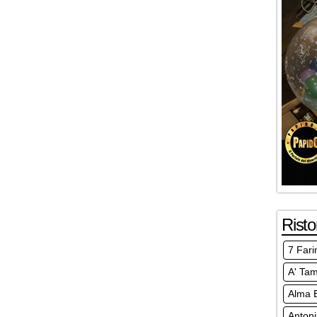
Risto
7 Fari
A' Ta
Alma E
Anton