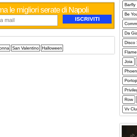
Barfly
ma le migliori serate di Napoli
Be Yo
Comm
Da Gia
Disco 
Donna
San Valentino
Halloween
Flame
Joia
Phoeni
Portop
Privil
Row
Vv Cl