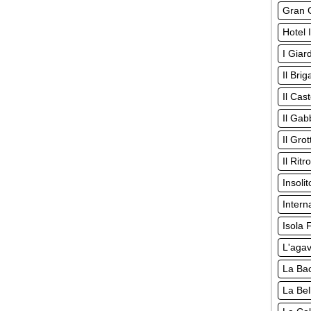
Gran G
Hotel 
I Giard
Il Bri
Il Cas
Il Gab
Il Gro
Il Rit
Insoli
Intern
Isola F
L'aga
La Ba
La Bel