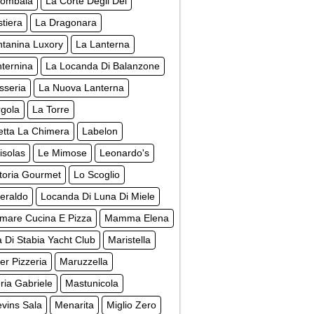
lombaia
La Corte Degli Dei
tiera
La Dragonara
ntanina Luxory
La Lanterna
ternina
La Locanda Di Balanzone
sseria
La Nuova Lanterna
rgola
La Torre
letta La Chimera
Labelon
isolas
Le Mimose
Leonardo's
ttoria Gourmet
Lo Scoglio
eraldo
Locanda Di Luna Di Miele
mare Cucina E Pizza
Mamma Elena
 Di Stabia Yacht Club
Maristella
r Pizzeria
Maruzzella
ia Gabriele
Mastunicola
vins Sala
Menarita
Miglio Zero