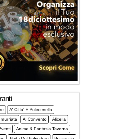
ranti
ne
A' Citta' E Pulecenella
mmurriata
Al Convento
Alicella
venti
Anima & Fantasia Taverna
ius
Baita Del Belvedere
Beccaccia