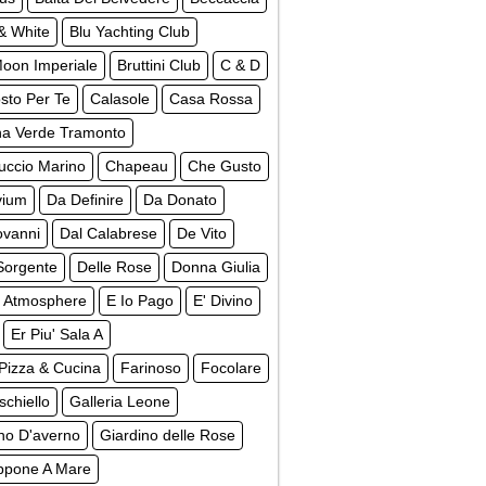
& White
Blu Yachting Club
Moon Imperiale
Bruttini Club
C & D
sto Per Te
Calasole
Casa Rossa
na Verde Tramonto
uccio Marino
Chapeau
Che Gusto
vium
Da Definire
Da Donato
ovanni
Dal Calabrese
De Vito
Sorgente
Delle Rose
Donna Giulia
 Atmosphere
E Io Pago
E' Divino
Er Piu' Sala A
Pizza & Cucina
Farinoso
Focolare
schiello
Galleria Leone
no D'averno
Giardino delle Rose
ppone A Mare