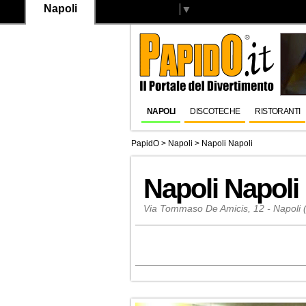
Napoli
Select Language
▼
NAPOLI
DISCOTECHE
RISTORANTI
PapidO
>
Napoli
>
Napoli Napoli
Napoli Napoli
Via Tommaso De Amicis, 12 - Napoli 