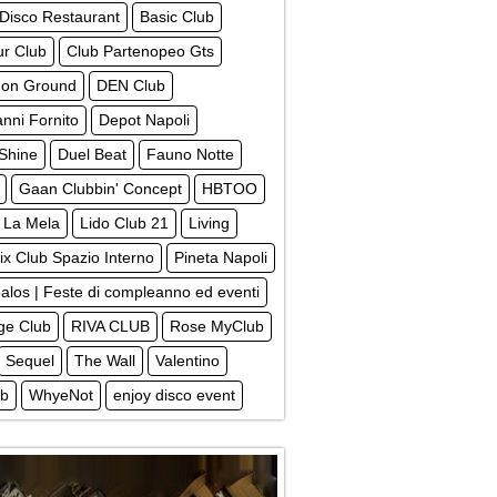
 Disco Restaurant
Basic Club
ur Club
Club Partenopeo Gts
on Ground
DEN Club
nni Fornito
Depot Napoli
Shine
Duel Beat
Fauno Notte
Gaan Clubbin' Concept
HBTOO
La Mela
Lido Club 21
Living
x Club Spazio Interno
Pineta Napoli
alos | Feste di compleanno ed eventi
ege Club
RIVA CLUB
Rose MyClub
Sequel
The Wall
Valentino
ub
WhyeNot
enjoy disco event