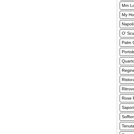
Mm Lo
My Ho
Napoli
O' Sc
Palm 
Portob
Quarto
Regine
Ristor
Ritrov
Rose 
Sapori
Soffio
Tenut