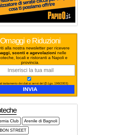
Omaggi e Riduzioni
viti alla nostra newsletter per ricevere
aggi, sconti e agevolazioni
nelle
coteche, locali e ristoranti a Napoli e
provincia.
l trattamento dei dati ai sensi del (D.Lgs. 196/2003)
oteche
emia Club
Arenile di Bagnoli
BON STREET