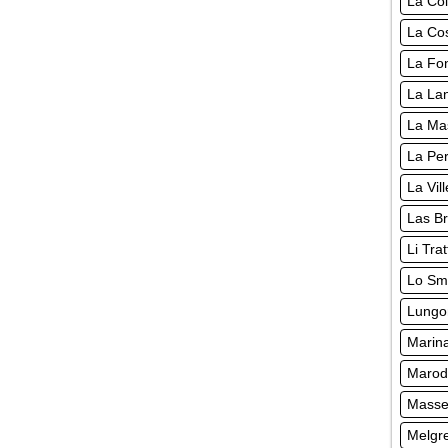
La Co
La Cos
La Fo
La Lan
La Ma
La Pe
La Vil
Las Br
Li Tra
Lo Sm
Lungo
Marina
Marode
Masser
Melgre