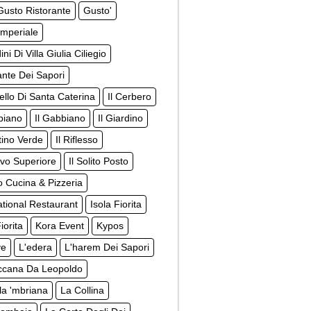
usto Ristorante
Gusto'
Imperiale
ini Di Villa Giulia Ciliegio
gante Dei Sapori
tello Di Santa Caterina
Il Cerbero
biano
Il Gabbiano
Il Giardino
ttino Verde
Il Riflesso
rovo Superiore
Il Solito Posto
to Cucina & Pizzeria
ational Restaurant
Isola Fiorita
iorita
Kora Event
Kypos
ve
L'edera
L'harem Dei Sapori
ccana Da Leopoldo
la 'mbriana
La Collina