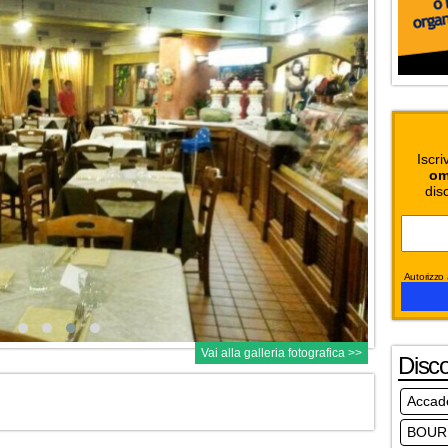
Iscri
om
dis
Autorizzo a
Vai alla galleria fotografica >>
Disc
Accad
BOUR