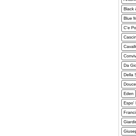
Black 
Blue 
C'e Po
Casci
Cavall
Convi
Da Gi
Della 
Douce
Eden
Espo' 
Franci
Giardi
Giuse