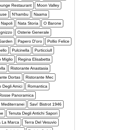
unge Restaurant
Moon Valley
use
N'hambu
Naama
 Napoli
Nata Storia
O Barone
ugnizzo
Osterie Generale
Garden
Papero D'oro
Pollio Felice
ello
Pulcinella
Purticciull
 Miglio
Regina Elisabetta
lla
Ristorante Anastasia
ante Dortas
Ristorante Mec
o Degli Amici
Romantica
Rosse Panoramica
 Mediterranei
Savi' Bistrot 1946
ne
Tenuta Degli Antichi Sapori
a La Marca
Terra Del Vesuvio