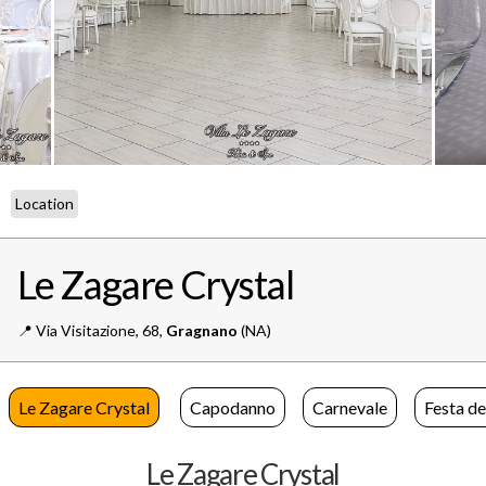
Location
Le Zagare Crystal
📍️
Via Visitazione, 68,
Gragnano
(NA)
Le Zagare Crystal
Capodanno
Carnevale
Festa de
Le Zagare Crystal