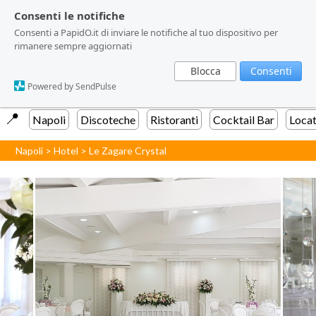
Consenti le notifiche
Consenti le notifiche
Consenti a PapidO.it di inviare le notifiche al tuo dispositivo per
Consenti a PapidO.it di inviare le notifiche al tuo dispositivo per
rimanere sempre aggiornati
rimanere sempre aggiornati
Blocca
Blocca
Consenti
Consenti
Powered by SendPulse
Powered by SendPulse
📍️
Napoli
Discoteche
Ristoranti
Cocktail Bar
Locat
Napoli
>
Hotel
>
Le Zagare Crystal