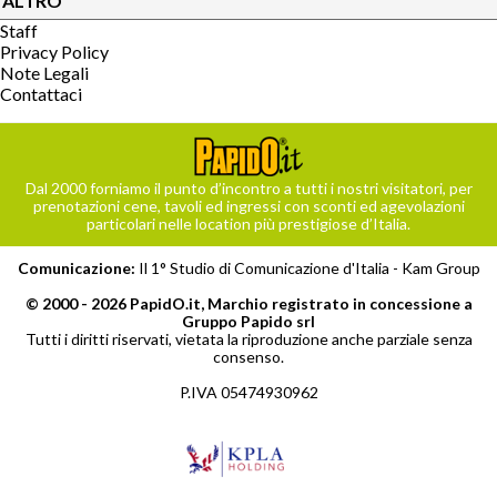
ALTRO
Staff
Privacy Policy
Note Legali
Contattaci
Dal 2000 forniamo il punto d’incontro a tutti i nostri visitatori, per
prenotazioni cene, tavoli ed ingressi con sconti ed agevolazioni
particolari nelle location più prestigiose d’Italia.
Comunicazione:
Il 1° Studio di Comunicazione d'Italia -
Kam Group
© 2000 - 2026 PapidO.it, Marchio registrato in concessione a
Gruppo Papido srl
Tutti i diritti riservati, vietata la riproduzione anche parziale senza
consenso.
P.IVA 05474930962