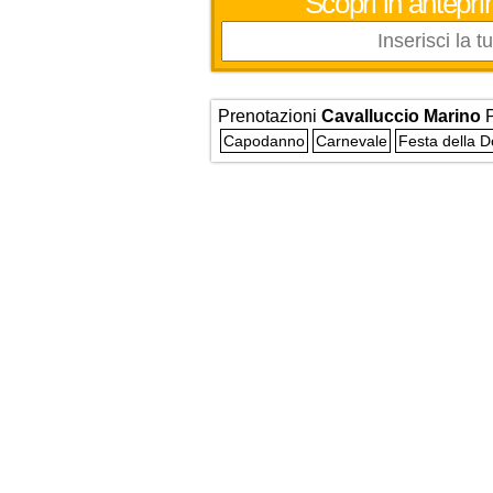
Scopri in antepri
Prenotazioni
Cavalluccio Marino
P
Capodanno
Carnevale
Festa della 