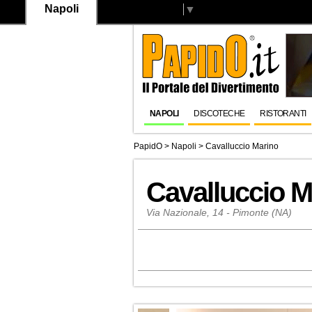
Napoli
Select Language
▼
NAPOLI
DISCOTECHE
RISTORANTI
PapidO
>
Napoli
>
Cavalluccio Marino
Cavalluccio M
Via Nazionale, 14 - Pimonte (NA)