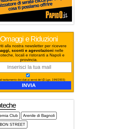
Omaggi e Riduzioni
viti alla nostra newsletter per ricevere
aggi, sconti e agevolazioni
nelle
coteche, locali e ristoranti a Napoli e
provincia.
l trattamento dei dati ai sensi del (D.Lgs. 196/2003)
oteche
emia Club
Arenile di Bagnoli
BON STREET