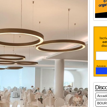
Iscri
om
dis
Autorizzo a
Disc
Accad
BOUR