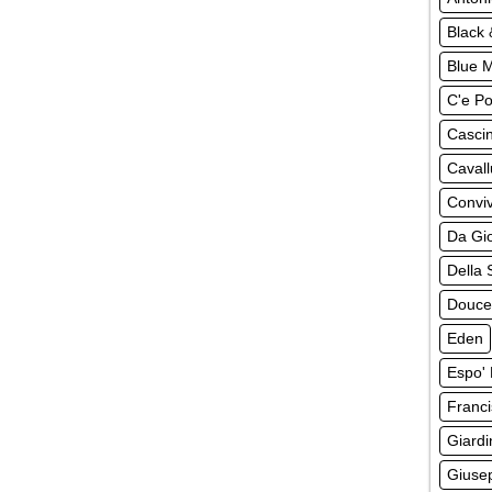
Black 
Blue 
C'e Po
Casci
Cavall
Convi
Da Gi
Della 
Douce
Eden
Espo' 
Franci
Giardi
Giuse