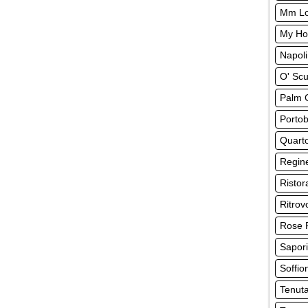
Mm Lo
My Ho
Napoli
O' Sc
Palm 
Portob
Quarto
Regine
Ristor
Ritrov
Rose 
Sapori
Soffio
Tenut