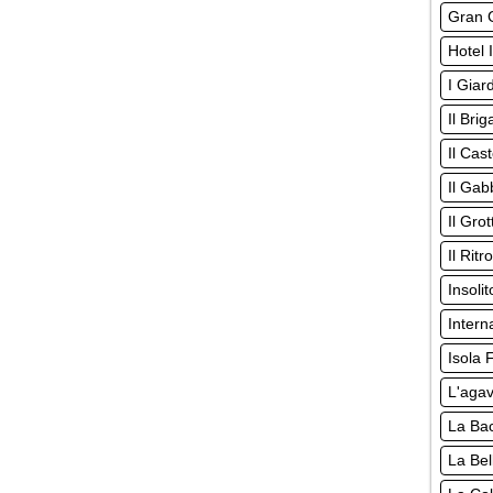
Gran G
Hotel 
I Giard
Il Bri
Il Cas
Il Gab
Il Gro
Il Rit
Insoli
Intern
Isola F
L'aga
La Ba
La Bel