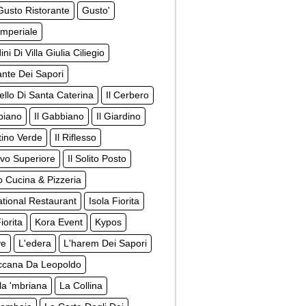
usto Ristorante
Gusto'
Imperiale
ini Di Villa Giulia Ciliegio
gante Dei Sapori
tello Di Santa Caterina
Il Cerbero
biano
Il Gabbiano
Il Giardino
ttino Verde
Il Riflesso
rovo Superiore
Il Solito Posto
to Cucina & Pizzeria
ational Restaurant
Isola Fiorita
iorita
Kora Event
Kypos
ve
L'edera
L'harem Dei Sapori
ccana Da Leopoldo
la 'mbriana
La Collina