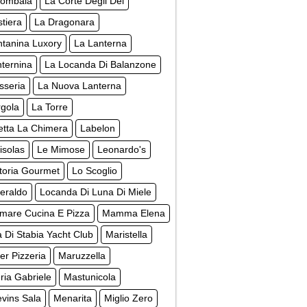
lombaia
La Corte Degli Dei
tiera
La Dragonara
ntanina Luxory
La Lanterna
ternina
La Locanda Di Balanzone
sseria
La Nuova Lanterna
rgola
La Torre
letta La Chimera
Labelon
isolas
Le Mimose
Leonardo's
ttoria Gourmet
Lo Scoglio
eraldo
Locanda Di Luna Di Miele
mare Cucina E Pizza
Mamma Elena
 Di Stabia Yacht Club
Maristella
r Pizzeria
Maruzzella
ia Gabriele
Mastunicola
vins Sala
Menarita
Miglio Zero