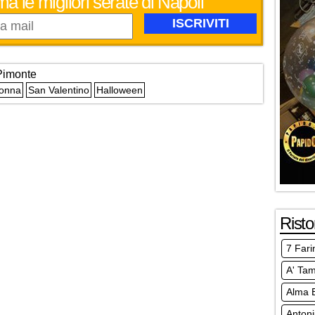
ma le migliori serate di Napoli
imonte
Donna
San Valentino
Halloween
Risto
7 Fari
A' Ta
Alma E
Anton