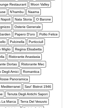
unge Restaurant
Moon Valley
use
N'hambu
Naama
 Napoli
Nata Storia
O Barone
ugnizzo
Osterie Generale
Garden
Papero D'oro
Pollio Felice
ello
Pulcinella
Purticciull
 Miglio
Regina Elisabetta
lla
Ristorante Anastasia
ante Dortas
Ristorante Mec
o Degli Amici
Romantica
Rosse Panoramica
 Mediterranei
Savi' Bistrot 1946
ne
Tenuta Degli Antichi Sapori
a La Marca
Terra Del Vesuvio