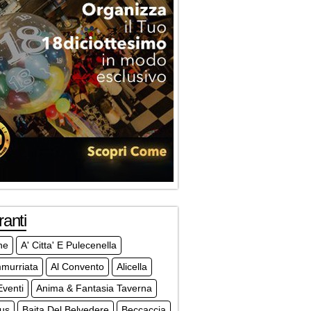
ranti
ne
A' Citta' E Pulecenella
mmurriata
Al Convento
Alicella
venti
Anima & Fantasia Taverna
ius
Baita Del Belvedere
Beccaccia