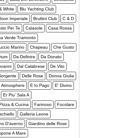
& White
Blu Yachting Club
Moon Imperiale
Bruttini Club
C & D
sto Per Te
Calasole
Casa Rossa
na Verde Tramonto
uccio Marino
Chapeau
Che Gusto
vium
Da Definire
Da Donato
ovanni
Dal Calabrese
De Vito
Sorgente
Delle Rose
Donna Giulia
 Atmosphere
E Io Pago
E' Divino
Er Piu' Sala A
Pizza & Cucina
Farinoso
Focolare
schiello
Galleria Leone
no D'averno
Giardino delle Rose
ppone A Mare