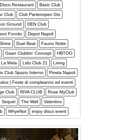
 Disco Restaurant
Basic Club
ur Club
Club Partenopeo Gts
on Ground
DEN Club
nni Fornito
Depot Napoli
Shine
Duel Beat
Fauno Notte
Gaan Clubbin' Concept
HBTOO
La Mela
Lido Club 21
Living
x Club Spazio Interno
Pineta Napoli
alos | Feste di compleanno ed eventi
ege Club
RIVA CLUB
Rose MyClub
Sequel
The Wall
Valentino
ub
WhyeNot
enjoy disco event