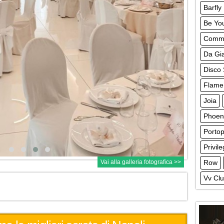
Barfly
Be Yo
Comm
Da Gia
Disco 
Flame
Joia
Phoeni
Portop
Privil
Vai alla galleria fotografica >>
Row
Vv Cl