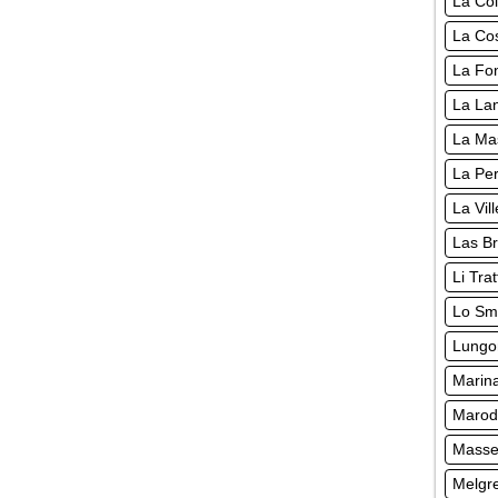
La Co
La Cos
La Fo
La Lan
La Ma
La Pe
La Vil
Las Br
Li Tra
Lo Sm
Lungo
Marina
Marode
Masser
Melgre