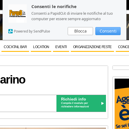
Consenti le norifiche
Consenti le norifiche
Consenti a PapidO.it di inviare le notifiche al tuo
Consenti a PapidO.it di inviare le notifiche al tuo
computer per essere sempre aggiornato
computer per essere sempre aggiornato
Blocca
Blocca
Consenti
Consenti
Powered by SendPulse
Powered by SendPulse
COCKTAIL BAR
LOCATION
EVENTI
ORGANIZZAZIONE FESTE
CONCE
arino
Richiedi info
Compila il modulo per
richiedere informazioni