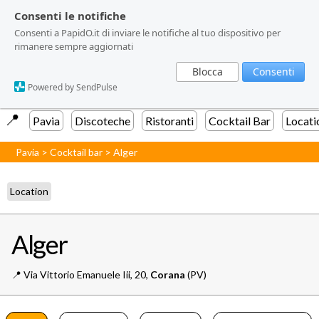
Consenti le notifiche
Consenti le notifiche
Consenti a PapidO.it di inviare le notifiche al tuo dispositivo per
Consenti a PapidO.it di inviare le notifiche al tuo dispositivo per
rimanere sempre aggiornati
rimanere sempre aggiornati
Blocca
Blocca
Consenti
Consenti
Powered by SendPulse
Powered by SendPulse
📍️
Pavia
Discoteche
Ristoranti
Cocktail Bar
Locati
Pavia
>
Cocktail bar
>
Alger
Location
Alger
📍️
Via Vittorio Emanuele Iii, 20,
Corana
(PV)