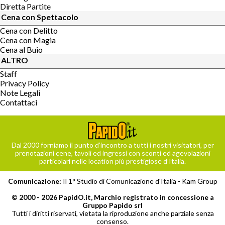
Diretta Partite
Cena con Spettacolo
Cena con Delitto
Cena con Magia
Cena al Buio
ALTRO
Staff
Privacy Policy
Note Legali
Contattaci
Dal 2000 forniamo il punto d’incontro a tutti i nostri visitatori, per
prenotazioni cene, tavoli ed ingressi con sconti ed agevolazioni
particolari nelle location più prestigiose d’Italia.
Comunicazione:
Il 1° Studio di Comunicazione d'Italia -
Kam Group
© 2000 - 2026 PapidO.it, Marchio registrato in concessione a
Gruppo Papido srl
Tutti i diritti riservati, vietata la riproduzione anche parziale senza
consenso.