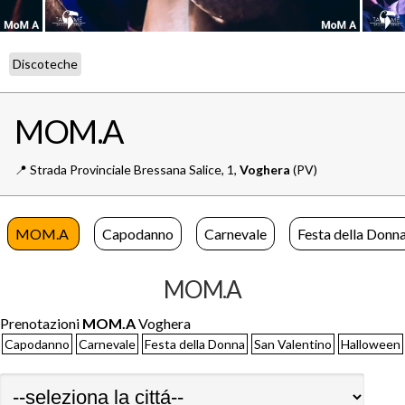
Discoteche
MOM.A
📍️
Strada Provinciale Bressana Salice, 1,
Voghera
(PV)
MOM.A
Capodanno
Carnevale
Festa della Donn
MOM.A
Prenotazioni
MOM.A
Voghera
Capodanno
Carnevale
Festa della Donna
San Valentino
Halloween