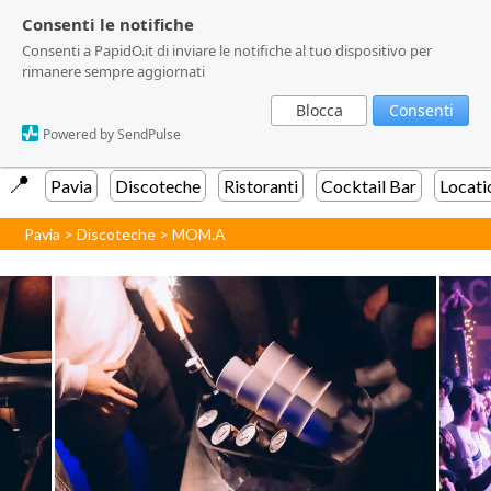
Consenti le notifiche
Consenti le notifiche
Consenti a PapidO.it di inviare le notifiche al tuo dispositivo per
Consenti a PapidO.it di inviare le notifiche al tuo dispositivo per
rimanere sempre aggiornati
rimanere sempre aggiornati
Blocca
Blocca
Consenti
Consenti
Powered by SendPulse
Powered by SendPulse
📍️
Pavia
Discoteche
Ristoranti
Cocktail Bar
Locati
Pavia
>
Discoteche
>
MOM.A