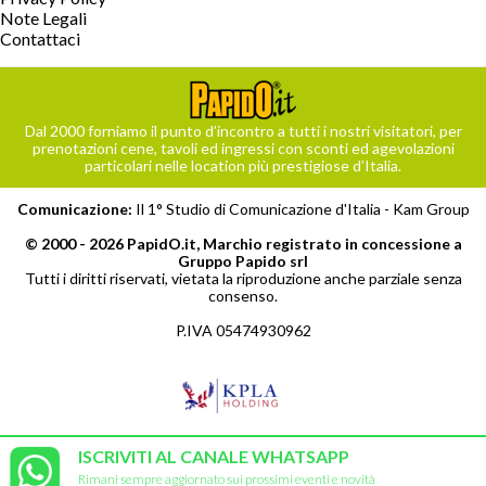
Note Legali
Contattaci
Dal 2000 forniamo il punto d’incontro a tutti i nostri visitatori, per
prenotazioni cene, tavoli ed ingressi con sconti ed agevolazioni
particolari nelle location più prestigiose d’Italia.
Comunicazione:
Il 1° Studio di Comunicazione d'Italia -
Kam Group
© 2000 - 2026 PapidO.it, Marchio registrato in concessione a
Gruppo Papido srl
Tutti i diritti riservati, vietata la riproduzione anche parziale senza
consenso.
P.IVA 05474930962
ISCRIVITI AL CANALE WHATSAPP
Rimani sempre aggiornato sui prossimi eventi e novità