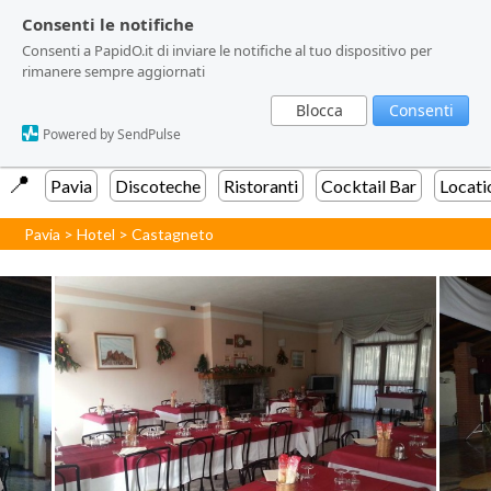
Consenti le notifiche
Consenti le notifiche
Consenti a PapidO.it di inviare le notifiche al tuo dispositivo per
Consenti a PapidO.it di inviare le notifiche al tuo dispositivo per
rimanere sempre aggiornati
rimanere sempre aggiornati
Blocca
Blocca
Consenti
Consenti
Powered by SendPulse
Powered by SendPulse
📍️
Pavia
Discoteche
Ristoranti
Cocktail Bar
Locati
Pavia
>
Hotel
>
Castagneto